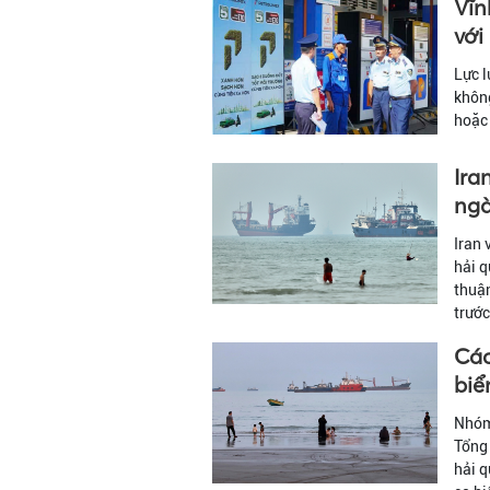
Vĩn
với
Lực l
không
hoặc 
Ira
ng
Iran 
hải q
thuận
trước
Các
biể
Nhóm 
Tổng 
hải q