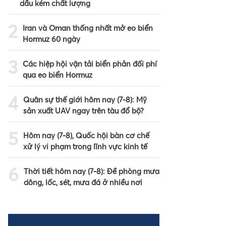
dầu kém chất lượng
2
Iran và Oman thống nhất mở eo biển
Hormuz 60 ngày
3
Các hiệp hội vận tải biển phản đối phí
qua eo biển Hormuz
4
Quân sự thế giới hôm nay (7-8): Mỹ
sản xuất UAV ngay trên tàu đổ bộ?
5
Hôm nay (7-8), Quốc hội bàn cơ chế
xử lý vi phạm trong lĩnh vực kinh tế
6
Thời tiết hôm nay (7-8): Đề phòng mưa
dông, lốc, sét, mưa đá ở nhiều nơi