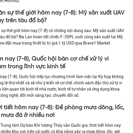
iển Hormuz.
n sự thế giới hôm nay (7-8): Mỹ sản xuất UAV
y trên tàu đổ bộ?
sự thế giới hôm nay (7-8) có những nội dung sau: Mỹ sản xuất UAV
tàu đổ bộ? Ba Lan hoàn tất chiếc F-35PL cuối cùng sản xuất tại Mỹ;
ne đặt mua trang thiết bị trị giá 1 tỷ USD qua Brave1 Market.
 nay (7-8), Quốc hội bàn cơ chế xử lý vi
m trong lĩnh vực kinh tế
ay (7-8), Quốc hội tiếp tục chương trình làm việc tại Kỳ họp không
g lệ thứ nhất và sẽ cho ý kiến về cơ chế, chính sách đặc thù xử lý vi
liên quan tới kinh tế nhà nước, kinh tế tư nhân và ứng dụng khoa
công nghệ, đổi mới sáng tạo, chuyển đổi số.
i tiết hôm nay (7-8): Đề phòng mưa dông, lốc,
, mưa đá ở nhiều nơi
Trung tâm Dự báo Khí tượng Thủy văn Quốc gia, thời tiết hôm nay
 nhiều khu vực trên cả nước có khả năng xảy ra mưa dông, lốc, sét,