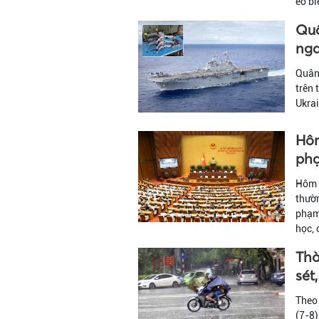
eo b
Quâ
nga
Quân 
trên 
Ukrai
Hôm
phạ
Hôm n
thườn
phạm 
học, 
Thờ
sét
Theo 
(7-8)