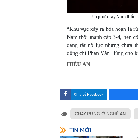
Gió phơn Tây Nam thổi m
“Khu vực xảy ra hỏa hoạn là rừ
Nam thổi mạnh cấp 3-4, nên cô
đang rất nỗ lực nhưng chưa t
đồng chí Phan Văn Hùng cho bi
HIẾU AN
Chia sẻ Facebook
CHÁY RỪNG Ở NGHỆ AN
TIN MỚI