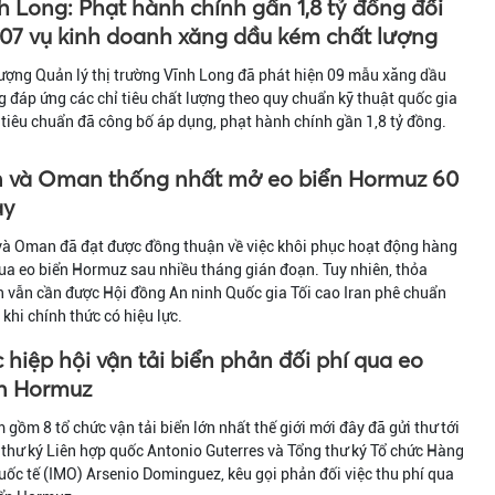
h Long: Phạt hành chính gần 1,8 tỷ đồng đối
 07 vụ kinh doanh xăng dầu kém chất lượng
ượng Quản lý thị trường Vĩnh Long đã phát hiện 09 mẫu xăng dầu
 đáp ứng các chỉ tiêu chất lượng theo quy chuẩn kỹ thuật quốc gia
tiêu chuẩn đã công bố áp dụng, phạt hành chính gần 1,8 tỷ đồng.
n và Oman thống nhất mở eo biển Hormuz 60
ày
và Oman đã đạt được đồng thuận về việc khôi phục hoạt động hàng
ua eo biển Hormuz sau nhiều tháng gián đoạn. Tuy nhiên, thỏa
 vẫn cần được Hội đồng An ninh Quốc gia Tối cao Iran phê chuẩn
 khi chính thức có hiệu lực.
 hiệp hội vận tải biển phản đối phí qua eo
n Hormuz
gồm 8 tổ chức vận tải biển lớn nhất thế giới mới đây đã gửi thư tới
thư ký Liên hợp quốc Antonio Guterres và Tổng thư ký Tổ chức Hàng
uốc tế (IMO) Arsenio Dominguez, kêu gọi phản đối việc thu phí qua