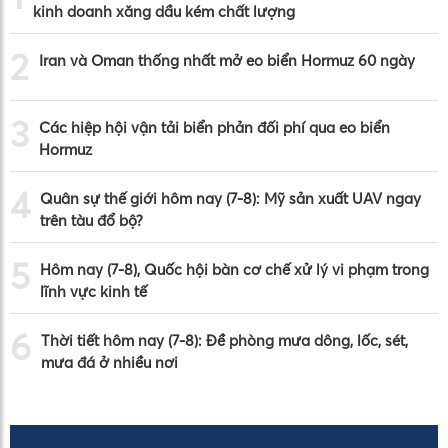
kinh doanh xăng dầu kém chất lượng
2
Iran và Oman thống nhất mở eo biển Hormuz 60 ngày
3
Các hiệp hội vận tải biển phản đối phí qua eo biển
Hormuz
4
Quân sự thế giới hôm nay (7-8): Mỹ sản xuất UAV ngay
trên tàu đổ bộ?
5
Hôm nay (7-8), Quốc hội bàn cơ chế xử lý vi phạm trong
lĩnh vực kinh tế
6
Thời tiết hôm nay (7-8): Đề phòng mưa dông, lốc, sét,
mưa đá ở nhiều nơi