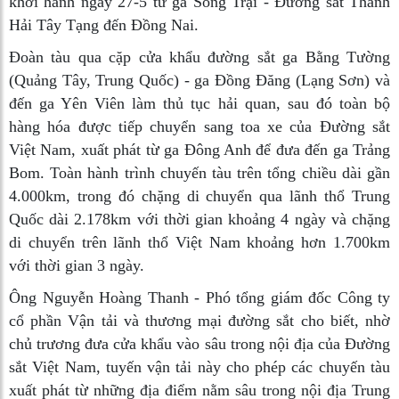
khởi hành ngày 27-5 từ ga Song Trại - Đường sắt Thanh
Hải Tây Tạng đến Đồng Nai.
Đoàn tàu qua cặp cửa khẩu đường sắt ga Bằng Tường
(Quảng Tây, Trung Quốc) - ga Đồng Đăng (Lạng Sơn) và
đến ga Yên Viên làm thủ tục hải quan, sau đó toàn bộ
hàng hóa được tiếp chuyển sang toa xe của Đường sắt
Việt Nam, xuất phát từ ga Đông Anh để đưa đến ga Trảng
Bom. Toàn hành trình chuyến tàu trên tổng chiều dài gần
4.000km, trong đó chặng di chuyển qua lãnh thổ Trung
Quốc dài 2.178km với thời gian khoảng 4 ngày và chặng
di chuyển trên lãnh thổ Việt Nam khoảng hơn 1.700km
với thời gian 3 ngày.
Ông Nguyễn Hoàng Thanh - Phó tổng giám đốc Công ty
cổ phần Vận tải và thương mại đường sắt cho biết, nhờ
chủ trương đưa cửa khẩu vào sâu trong nội địa của Đường
sắt Việt Nam, tuyến vận tải này cho phép các chuyến tàu
xuất phát từ những địa điểm nằm sâu trong nội địa Trung