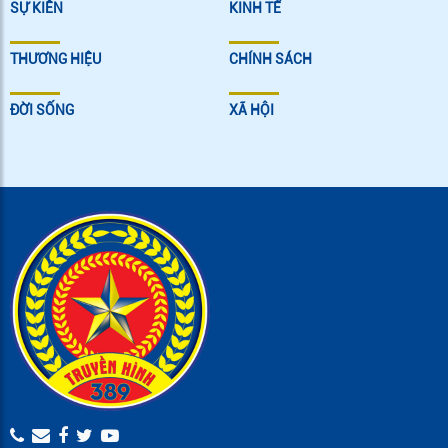
SỰ KIÊN
KINH TẾ
THƯƠNG HIỆU
CHÍNH SÁCH
ĐỜI SỐNG
XÃ HỘI