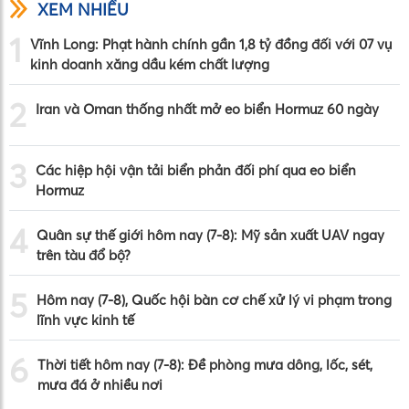
XEM NHIỀU
1
Vĩnh Long: Phạt hành chính gần 1,8 tỷ đồng đối với 07 vụ
kinh doanh xăng dầu kém chất lượng
2
Iran và Oman thống nhất mở eo biển Hormuz 60 ngày
3
Các hiệp hội vận tải biển phản đối phí qua eo biển
Hormuz
4
Quân sự thế giới hôm nay (7-8): Mỹ sản xuất UAV ngay
trên tàu đổ bộ?
5
Hôm nay (7-8), Quốc hội bàn cơ chế xử lý vi phạm trong
lĩnh vực kinh tế
6
Thời tiết hôm nay (7-8): Đề phòng mưa dông, lốc, sét,
mưa đá ở nhiều nơi