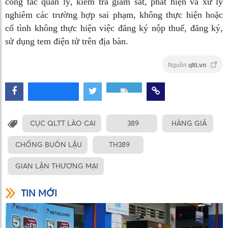
công tác quản lý, kiểm tra giám sát, phát hiện và xử lý
nghiêm các trường hợp sai phạm, không thực hiện hoặc
cố tình không thực hiện việc đăng ký nộp thuế, đăng ký,
sử dụng tem điện tử trên địa bàn.
Nguồn
qltt.vn
CỤC QLTT LÀO CAI
389
HÀNG GIẢ
CHỐNG BUÔN LẬU
TH389
GIAN LẬN THƯƠNG MẠI
TIN MỚI