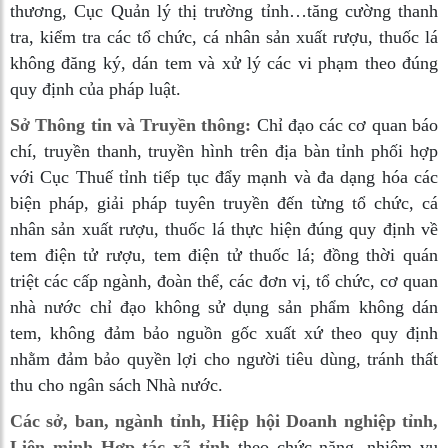
thương, Cục Quản lý thị trường tỉnh…tăng cường thanh
tra, kiểm tra các tổ chức, cá nhân sản xuất rượu, thuốc lá
không đăng ký, dán tem và xử lý các vi phạm theo đúng
quy định của pháp luật.
Sở Thông tin và Truyền thông:
Chỉ đạo các cơ quan báo
chí, truyền thanh, truyền hình trên địa bàn tỉnh phối hợp
với Cục Thuế tỉnh tiếp tục đẩy mạnh và đa dạng hóa các
biện pháp, giải pháp tuyên truyền đến từng tổ chức, cá
nhân sản xuất rượu, thuốc lá thực hiện đúng quy định về
tem điện tử rượu, tem điện tử thuốc lá; đồng thời quán
triệt các cấp ngành, đoàn thể, các đơn vị, tổ chức, cơ quan
nhà nước chỉ đạo không sử dụng sản phẩm không dán
tem, không đảm bảo nguồn gốc xuất xứ theo quy định
nhằm đảm bảo quyền lợi cho người tiêu dùng, tránh thất
thu cho ngân sách Nhà nước.
Các sở, ban, ngành tỉnh, Hiệp hội Doanh nghiệp tỉnh,
Liên minh Hợp tác xã tỉnh
theo chức năng, nhiệm vụ