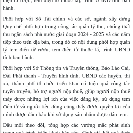
điện tử rượu, tem điện tử thuốc lá), trình UBND tỉnh ban
hành.
Phối hợp với Sở Tài chính và các sở, ngành xây dựng
Quy chế phối hợp trong công tác quản lý thu, chống thất
thu ngân sách nhà nước giai đoạn 2024 - 2025 và các năm
tiếp theo trên địa bàn, trong đó có nội dung phối hợp quản
lý tem điện tử rượu, tem điện tử thuốc lá, trình UBND
tỉnh ban hành.
Phối hợp với Sở Thông tin và Truyền thông, Báo Lào Cai,
Đài Phát thanh - Truyền hình tỉnh, UBND các huyện, thị
xã, thành phố tổ chức triển khai có hiệu quả công tác
tuyên truyền, hỗ trợ người nộp thuế, giúp người nộp thuế
thấy được những lợi ích của việc đăng ký, sử dụng tem
điện tử và người tiêu dùng cũng thấy được quyền lợi của
mình được đảm bảo khi sử dụng sản phẩm được dán tem.
Đầu mối theo dõi, tổng hợp các vướng mắc phát sinh
trong quá trình triển khai; báo cáo, đánh giá kết quả thực