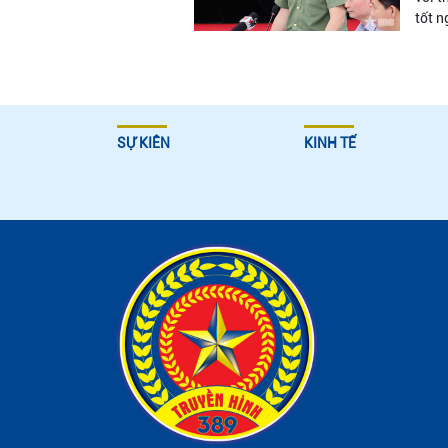
tốt 
SỰ KIÊN
KINH TẾ