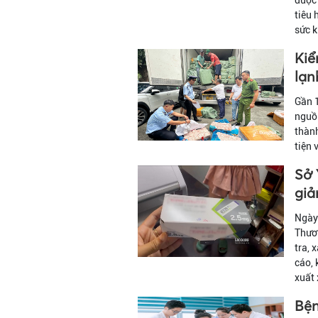
được 
tiêu 
sức 
Kiể
lạn
Gần 
nguồn
thành
tiện 
Sở 
giả
Ngày 
Thươ
tra, 
cáo,
xuất 
Bện