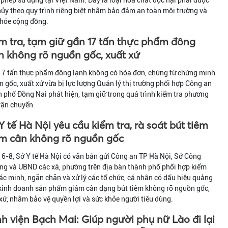
phép sử dụng tại Việt Nam. Đây là loại hóa chất độc hại phải được
hủy theo quy trình riêng biệt nhằm bảo đảm an toàn môi trường và
khỏe cộng đồng.
m tra, tạm giữ gần 17 tấn thực phẩm đông
h không rõ nguồn gốc, xuất xứ
17 tấn thực phẩm đông lạnh không có hóa đơn, chứng từ chứng minh
 gốc, xuất xứ vừa bị lực lượng Quản lý thị trường phối hợp Công an
 phố Đồng Nai phát hiện, tạm giữ trong quá trình kiểm tra phương
vận chuyển
Y tế Hà Nội yêu cầu kiểm tra, rà soát bút tiêm
m cân không rõ nguồn gốc
6-8, Sở Y tế Hà Nội có văn bản gửi Công an TP Hà Nội, Sở Công
ng và UBND các xã, phường trên địa bàn thành phố phối hợp kiểm
xác minh, ngăn chặn và xử lý các tổ chức, cá nhân có dấu hiệu quảng
 kinh doanh sản phẩm giảm cân dạng bút tiêm không rõ nguồn gốc,
xứ, nhằm bảo vệ quyền lợi và sức khỏe người tiêu dùng.
h viện Bạch Mai: Giúp người phụ nữ Lào đi lại