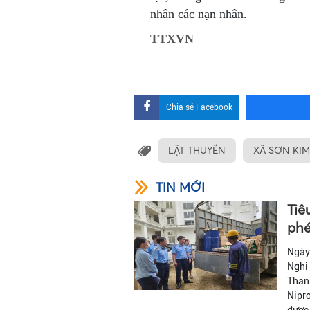
nhân các nạn nhân.
TTXVN
Chia sẻ Facebook
LẬT THUYỀN
XÃ SƠN KIM
TIN MỚI
Tiê
phé
Ngày 
Nghi 
Thanh
Nipro