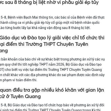
c sau 8 tháng bị liệt nhờ vi phẫu giải ép tủy
5-8, Bệnh viện Bạch Mai thông tin, các bác sĩ của Bệnh viện đã thực
thành công ca vi phẫu giải ép tủy cổ giúp một nữ bệnh nhân quốc
Lào từng bước lấy lại khả năng vận động sau 8 tháng bị liệt.
Giáo dục và Đào tạo lý giải việc chỉ tổ chức thi
 tại điểm thi Trường THPT Chuyên Tuyên
ang
 băn khoăn của báo chí về sự khác biệt trong phương án xử lý các vụ
ạm quy chế thi tốt nghiệp THPT năm 2026, Bộ Giáo dục và Đào tạo
T) cho biết vụ việc tại điểm thi Trường THPT Chuyên Tuyên Quang
n chất khác với các địa phương khác do sai phạm được xác định xảy
ên phạm vi toàn điểm thi.
quan điều tra gặp nhiều khó khăn với gian lận
 cử ở Tuyên Quang
5-8, Bộ Giáo dục và Đào tạo tổ chức họp báo về phương án xử lý đối
hí sinh tại điểm thi Trường THPT Chuyên Tuyên Quang trong Kỳ thi