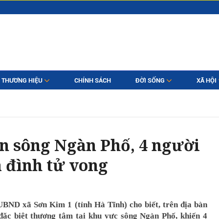
THƯƠNG HIỆU
CHÍNH SÁCH
ĐỜI SỐNG
XÃ HỘI
ên sông Ngàn Phố, 4 người
a đình tử vong
 UBND xã Sơn Kim 1 (tỉnh Hà Tĩnh) cho biết, trên địa bàn
đặc biệt thương tâm tại khu vực sông Ngàn Phố, khiến 4