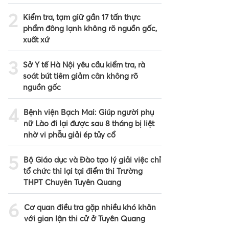
2
Kiểm tra, tạm giữ gần 17 tấn thực
phẩm đông lạnh không rõ nguồn gốc,
xuất xứ
3
Sở Y tế Hà Nội yêu cầu kiểm tra, rà
soát bút tiêm giảm cân không rõ
nguồn gốc
4
Bệnh viện Bạch Mai: Giúp người phụ
nữ Lào đi lại được sau 8 tháng bị liệt
nhờ vi phẫu giải ép tủy cổ
5
Bộ Giáo dục và Đào tạo lý giải việc chỉ
tổ chức thi lại tại điểm thi Trường
THPT Chuyên Tuyên Quang
6
Cơ quan điều tra gặp nhiều khó khăn
với gian lận thi cử ở Tuyên Quang