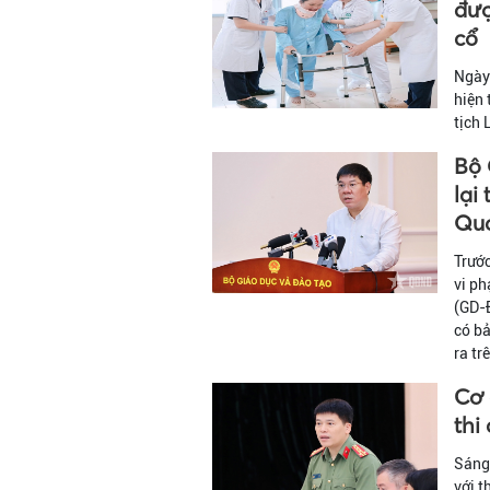
đượ
cổ
Ngày 
hiện 
tịch 
Bộ 
lại
Qu
Trước
vi ph
(GD-Đ
có bả
ra tr
Cơ 
thi
Sáng 
với t