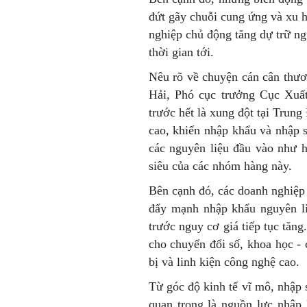
đứt gãy chuỗi cung ứng và xu 
nghiệp chủ động tăng dự trữ n
thời gian tới.
Nêu rõ về chuyện cán cân thươ
Hải, Phó cục trưởng Cục Xuấ
trước hết là xung đột tại Trun
cao, khiến nhập khẩu và nhập 
các nguyên liệu đầu vào như h
siêu của các nhóm hàng này.
Bên cạnh đó, các doanh nghiệp F
đẩy mạnh nhập khẩu nguyên liệ
trước nguy cơ giá tiếp tục tăng
cho chuyển đổi số, khoa học -
bị và linh kiện công nghệ cao.
Từ góc độ kinh tế vĩ mô, nhập 
quan trọng là nguồn lực nhập