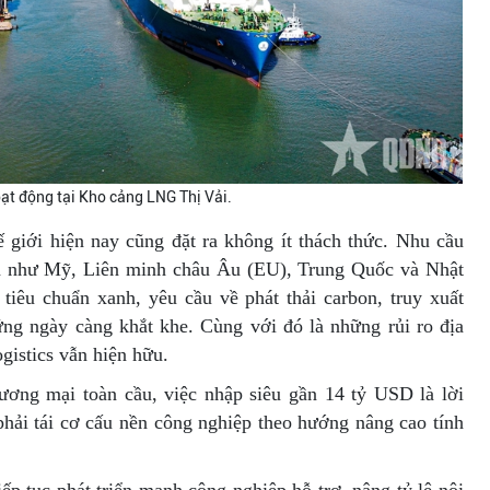
ạt động tại Kho cảng LNG Thị Vải.
ế giới hiện nay cũng đặt ra không ít thách thức. Nhu cầu
lớn như Mỹ, Liên minh châu Âu (EU), Trung Quốc và Nhật
iêu chuẩn xanh, yêu cầu về phát thải carbon, truy xuất
ững ngày càng khắt khe. Cùng với đó là những rủi ro địa
ogistics vẫn hiện hữu.
ương mại toàn cầu, việc nhập siêu gần 14 tỷ USD là lời
phải tái cơ cấu nền công nghiệp theo hướng nâng cao tính