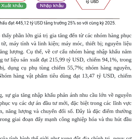
hẩu đạt 445,12 tỷ USD tăng trưởng 25% so với cùng kỳ 2025.
 thấy phần lớn giá trị gia tăng đến từ các nhóm hàng phục
tử, máy tính và linh kiện; máy móc, thiết bị; nguyên liệu
 năng lượng. Cụ thể, về cơ cấu nhóm hàng nhập khẩu năm
 tư liệu sản xuất đạt 215,99 tỷ USD, chiếm 94,1%, trong
bị, dụng cụ phụ tùng chiếm 55,7%; nhóm hàng nguyên,
 Nhóm hàng vật phẩm tiêu dùng đạt 13,47 tỷ USD, chiếm
ng, sự gia tăng nhập khẩu phản ánh nhu cầu lớn về nguyên
phục vụ các dự án đầu tư mới, đặc biệt trong các lĩnh vực
ẫn, năng lượng và chuyển đổi số. Đây là đặc điểm thường
 trong giai đoạn đẩy mạnh công nghiệp hóa và thu hút đầu
ủa tình hình thế giới như xung đột địa chính trị, nguy cơ