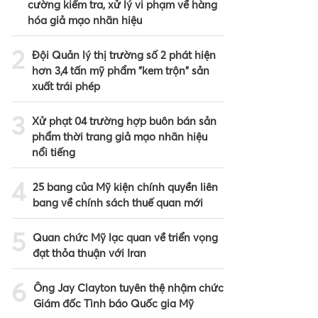
cường kiểm tra, xử lý vi phạm về hàng
hóa giả mạo nhãn hiệu
2
Đội Quản lý thị trường số 2 phát hiện
hơn 3,4 tấn mỹ phẩm "kem trộn" sản
xuất trái phép
3
Xử phạt 04 trường hợp buôn bán sản
phẩm thời trang giả mạo nhãn hiệu
nổi tiếng
4
25 bang của Mỹ kiện chính quyền liên
bang về chính sách thuế quan mới
5
Quan chức Mỹ lạc quan về triển vọng
đạt thỏa thuận với Iran
6
Ông Jay Clayton tuyên thệ nhậm chức
Giám đốc Tình báo Quốc gia Mỹ