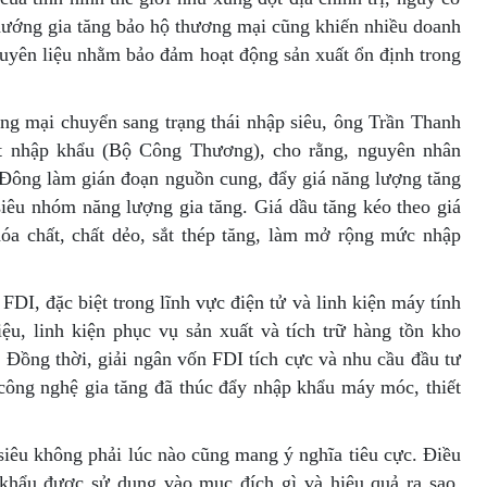
hướng gia tăng bảo hộ thương mại cũng khiến nhiều doanh
guyên liệu nhằm bảo đảm hoạt động sản xuất ổn định trong
ng mại chuyển sang trạng thái nhập siêu, ông Trần Thanh
t nhập khẩu (Bộ Công Thương), cho rằng, nguyên nhân
g Đông làm gián đoạn nguồn cung, đẩy giá năng lượng tăng
siêu nhóm năng lượng gia tăng. Giá dầu tăng kéo theo giá
óa chất, chất dẻo, sắt thép tăng, làm mở rộng mức nhập
DI, đặc biệt trong lĩnh vực điện tử và linh kiện máy tính
u, linh kiện phục vụ sản xuất và tích trữ hàng tồn kho
. Đồng thời, giải ngân vốn FDI tích cực và nhu cầu đầu tư
 công nghệ gia tăng đã thúc đẩy nhập khẩu máy móc, thiết
siêu không phải lúc nào cũng mang ý nghĩa tiêu cực. Điều
 khẩu được sử dụng vào mục đích gì và hiệu quả ra sao.