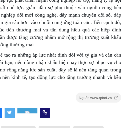
ếp tục phát triển mạnh công nghiệp hỗ trợ, nâng tỷ lệ nội
xuất chủ lực, giảm dần sự phụ thuộc vào nguồn cung bên
h nghiệp đổi mới công nghệ, đẩy mạnh chuyển đổi số, đáp
am gia sâu hơn vào chuỗi cung ứng toàn cầu. Bên cạnh đó,
xúc tiến thương mại và tận dụng hiệu quả các hiệp định
cần được tăng cường nhằm mở rộng thị trường xuất khẩu
ưởng thương mại.
ể tạo ra những áp lực nhất định đối với tỷ giá và cán cân
dài hạn, nếu dòng nhập khẩu hiện nay thực sự phục vụ cho
mở rộng năng lực sản xuất, đây sẽ là nền tảng quan trọng
a nền kinh tế, tạo động lực cho tăng trưởng nhanh và bền
Nguồn
www.qdnd.vn