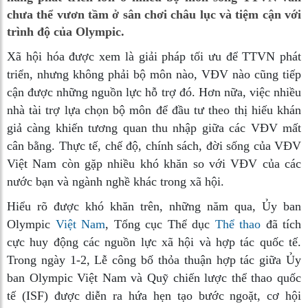
chưa thể vươn tầm ở sân chơi châu lục và tiệm cận với
trình độ của Olympic.
Xã hội hóa được xem là giải pháp tối ưu để TTVN phát
triển, nhưng không phải bộ môn nào, VĐV nào cũng tiếp
cận được những nguồn lực hỗ trợ đó. Hơn nữa, việc nhiều
nhà tài trợ lựa chọn bộ môn để đầu tư theo thị hiếu khán
giả càng khiến tương quan thu nhập giữa các VĐV mất
cân bằng. Thực tế, chế độ, chính sách, đời sống của VĐV
Việt Nam còn gặp nhiều khó khăn so với VĐV của các
nước bạn và ngành nghề khác trong xã hội.
Hiểu rõ được khó khăn trên, những năm qua, Ủy ban
Olympic
Việt Nam
, Tổng cục Thể dục
Thể thao
đã tích
cực huy động các nguồn lực xã hội và hợp tác quốc tế.
Trong ngày 1-2, Lễ công bố thỏa thuận hợp tác giữa Ủy
ban Olympic Việt Nam và Quỹ chiến lược thể thao quốc
tế (ISF) được diễn ra hứa hẹn tạo bước ngoặt, cơ hội