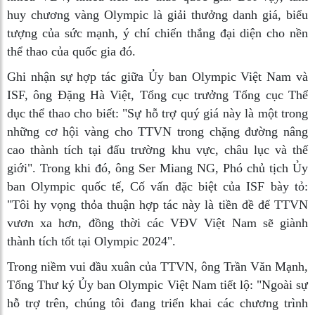
huy chương vàng Olympic là giải thưởng danh giá, biểu
tượng của sức mạnh, ý chí chiến thắng đại diện cho nền
thể thao của quốc gia đó.
Ghi nhận sự hợp tác giữa Ủy ban Olympic Việt Nam và
ISF, ông Đặng Hà Việt, Tổng cục trưởng Tổng cục Thể
dục thể thao cho biết: "Sự hỗ trợ quý giá này là một trong
những cơ hội vàng cho TTVN trong chặng đường nâng
cao thành tích tại đấu trường khu vực, châu lục và thế
giới". Trong khi đó, ông Ser Miang NG, Phó chủ tịch Ủy
ban Olympic quốc tế, Cố vấn đặc biệt của ISF bày tỏ:
"Tôi hy vọng thỏa thuận hợp tác này là tiền đề để TTVN
vươn xa hơn, đồng thời các VĐV Việt Nam sẽ giành
thành tích tốt tại Olympic 2024".
Trong niềm vui đầu xuân của TTVN, ông Trần Văn Mạnh,
Tổng Thư ký Ủy ban Olympic Việt Nam tiết lộ: "Ngoài sự
hỗ trợ trên, chúng tôi đang triển khai các chương trình