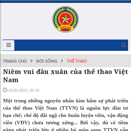
TRANG CHỦ
ĐỜI SỐNG
THỂ THAO
Niềm vui đầu xuân của thể thao Việt
Nam
02/02/2023, 09:59
Một trong những nguyên nhân kìm hãm sự phát triển
của thể thao Việt Nam (TTVN) là nguồn lực đầu tư
hạn chế; chế độ đãi ngộ cho huấn luyện viên, vận động
viên (VĐV) chưa tương xứng... Bởi vậy, dù có tiềm
năng phát triển lớn ở nhiều bộ môn song TTVN vẫn