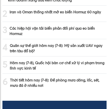
kinh doanh xăng dầu kém chất lượng
2
Iran và Oman thống nhất mở eo biển Hormuz 60 ngày
3
Các hiệp hội vận tải biển phản đối phí qua eo biển
Hormuz
4
Quân sự thế giới hôm nay (7-8): Mỹ sản xuất UAV ngay
trên tàu đổ bộ?
5
Hôm nay (7-8), Quốc hội bàn cơ chế xử lý vi phạm trong
lĩnh vực kinh tế
6
Thời tiết hôm nay (7-8): Đề phòng mưa dông, lốc, sét,
mưa đá ở nhiều nơi