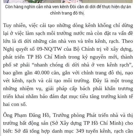
Còn hàng nghìn căn nhà ven kênh Đôi cần di dời để thực hiện dự án
chỉnh trang đô thị.
Tuy nhiên, việc cải tạo những dòng kênh không chỉ dừng
lại ở việc làm sạch môi trường nước mà còn đặt ra vấn đề
lớn là di dời những căn nhà ven và trên kênh, rạch. Theo
Nghị quyết số 09-NQ/TW của Bộ Chính trị về xây dựng,
phát triển TP Hồ Chí Minh trong kỷ nguyên mới, thành
phố sẽ phải “nhanh chóng di dời nhà ở ven kênh rạch”,
bao gồm gần 40.000 căn, gắn với chỉnh trang đô thị, nạo
vét kênh, rạch và cải tạo môi trường. Đây là một trong
những nhiệm vụ, giải pháp cấp bách phải khẩn trương
triển khai nhằm bảo đảm đạt mục tiêu tăng trưởng kinh tế
hai con số.
Ông Phạm Đăng Hồ, Trưởng phòng Phát triển nhà và thị
trường bất động sản (Sở Xây dựng TP Hồ Chí Minh) cho
biết: Sở đã tổng hợp danh mục 349 tuyến kênh, rạch cần