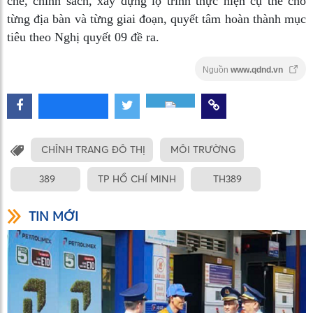
chế, chính sách, xây dựng lộ trình thực hiện cụ thể cho
từng địa bàn và từng giai đoạn, quyết tâm hoàn thành mục
tiêu theo Nghị quyết 09 đề ra.
Nguồn
www.qdnd.vn
CHỈNH TRANG ĐÔ THỊ
MÔI TRƯỜNG
389
TP HỒ CHÍ MINH
TH389
TIN MỚI