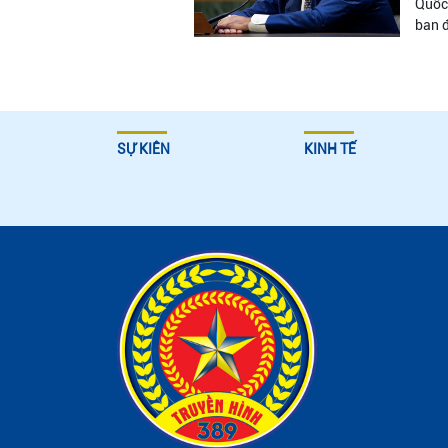
Quốc 
ban đ
SỰ KIÊN
KINH TẾ