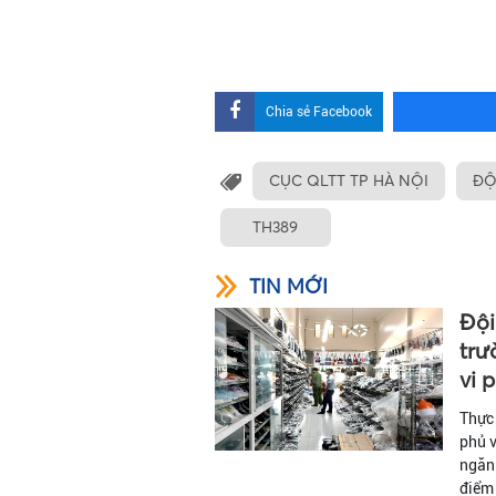
Chia sẻ Facebook
CỤC QLTT TP HÀ NỘI
ĐỘ
TH389
TIN MỚI
Đội
trư
vi 
Thực
phủ v
ngăn 
điểm 