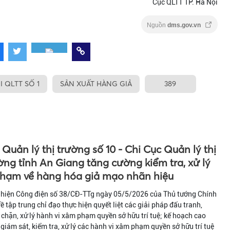
Cục QLTT TP. Hà Nội
Nguồn
dms.gov.vn
I QLTT SỐ 1
SẢN XUẤT HÀNG GIẢ
389
 Quản lý thị trường số 10 - Chi Cục Quản lý thị
ờng tỉnh An Giang tăng cường kiểm tra, xử lý
phạm về hàng hóa giả mạo nhãn hiệu
 hiện Công điện số 38/CĐ-TTg ngày 05/5/2026 của Thủ tướng Chính
ề tập trung chỉ đạo thực hiện quyết liệt các giải pháp đấu tranh,
chặn, xử lý hành vi xâm phạm quyền sở hữu trí tuệ; kế hoạch cao
giám sát, kiểm tra, xử lý các hành vi xâm phạm quyền sở hữu trí tuệ