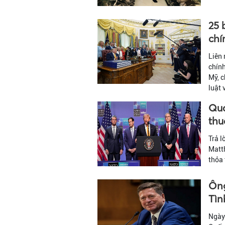
25 
chí
Liên 
chín
Mỹ, c
luật 
Qua
thu
Trả l
Matth
thỏa 
Ông
Tìn
Ngày