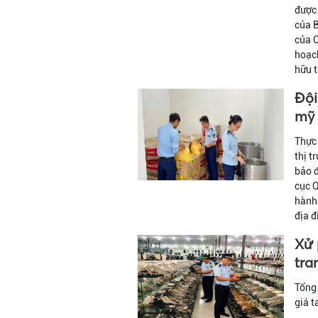
được
của 
của C
hoạch
hữu t
Đội
mỹ 
Thực 
thị t
bảo đ
cục Q
hành 
địa đ
Xử 
tra
Tổng 
giá t