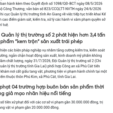
 ban hành kèm theo Quyết định số 1098/QĐ-BCT ngày 08/5/2026
Bộ Công Thương; văn bản số 823/CCQLTT-NVTH ngày 24/6/2026
hi cục Quản lý thị trường tỉnh An Giang về việc tiếp tục triển khai Kế
 cao điểm giám sát, kiểm tra, xử lý các hành vi xâm phạm quyền sở
rí tuệ.
 Quản lý thị trường số 2 phát hiện hơn 3,4 tấn
phẩm "kem trộn" sản xuất trái phép
hiện các biện pháp nghiệp vụ nhằm tăng cường kiểm tra, kiểm soát
rường, ngăn chặn hoạt động sản xuất, kinh doanh mỹ phẩm không
ảm chất lượng, ngày 31/7/2026, Đội Quản lý thị trường số 2 (Chi
uản lý thị trường tỉnh Gia Lai) phối hợp Công an xã Phù Cát tiến
khám nơi cất giấu tang vật, phương tiện vi phạm hành chính tại một
iểm thuộc thôn Phú Kim, xã Phù Cát, tỉnh Gia Lai.
phạt 04 trường hợp buôn bán sản phẩm thời
ng giả mạo nhãn hiệu nổi tiếng
số tiền xử phạt đối với các cơ sở vi phạm gần 30.000.000 đồng, trị
ang vật vi phạm gần 20.000.000 đồng.