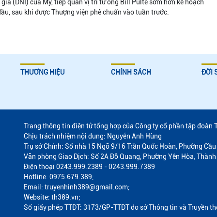
gia (DNI) của Mỹ, tiếp quản vị trí từ ông Bill Pulte sớm hơn kế hoạch
ầu, sau khi được Thượng viện phê chuẩn vào tuần trước.
THƯƠNG HIỆU
CHÍNH SÁCH
ĐỜI 
Trang thông tin điện tử tổng hợp của Công ty cổ phần tập đoàn 
Chịu trách nhiệm nội dung: Nguyễn Anh Hùng
Trụ sở Chính: Số nhà 15 Ngõ 9/16 Trần Quốc Hoàn, Phường Cầu 
Văn phòng Giao Dịch: Số 2A Đỗ Quang, Phường Yên Hòa, Thành
Điện thoại 0243.999.2389 - 0243.999.7389
Hotline: 0975.679.389;
Email: truyenhinh389@gmail.com;
Website: th389.vn;
Số giấy phép TTĐT: 3173/GP-TTĐT do sở Thông tin và Truyền t