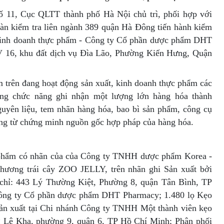
 11, Cục QLTT thành phố Hà Nội chủ trì, phối hợp với
àn kiểm tra liên ngành 389 quận Hà Đông tiến hành kiểm
, kinh doanh thực phẩm - Công ty Cổ phần dược phẩm DHT
V 16, khu đất dịch vụ Đìa Lão, Phường Kiến Hưng, Quận
ểm trên đang hoạt động sản xuất, kinh doanh thực phẩm các
ượng chức năng ghi nhận một lượng lớn hàng hóa thành
uyên liệu, tem nhãn hàng hóa, bao bì sản phẩm, công cụ
ng từ chứng minh nguồn gốc hợp pháp của hàng hóa.
 phẩm có nhãn của của Công ty TNHH dược phẩm Korea -
 hương trái cây ZOO JELLY, trên nhãn ghi Sản xuất bởi
chỉ: 443 Lý Thường Kiệt, Phường 8, quận Tân Bình, TP
Công ty Cổ phần dược phẩm DHT Pharmacy; 1.480 lọ Kẹo
 Sản xuất tại Chi nhánh Công ty TNHH Một thành viên kẹo
g Lê Kha, phường 9, quận 6, TP Hồ Chí Minh; Phân phối