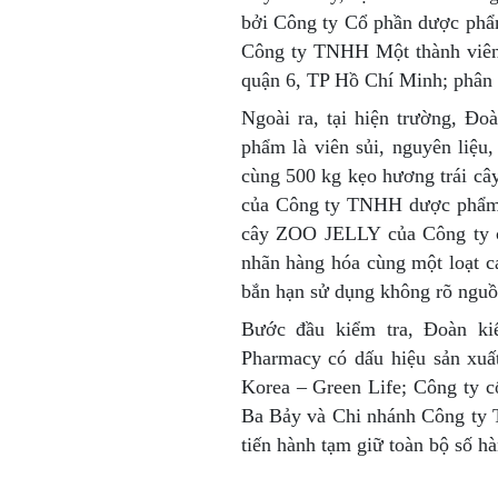
bởi Công ty Cổ phần dược phẩ
Công ty TNHH Một thành viên
quận 6, TP Hồ Chí Minh; phân
Ngoài ra, tại hiện trường, Đo
phẩm là viên sủi, nguyên liệu
cùng 500 kg kẹo hương trái câ
của Công ty TNHH dược phẩm K
cây ZOO JELLY của Công ty c
nhãn hàng hóa cùng một loạt c
bắn hạn sử dụng không rõ nguồ
Bước đầu kiểm tra, Đoàn k
Pharmacy có dấu hiệu sản xu
Korea – Green Life; Công ty
Ba Bảy và Chi nhánh Công ty 
tiến hành tạm giữ toàn bộ số hà