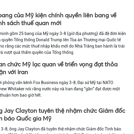
bang của Mỹ kiện chính quyền liên bang về
nh sách thuế quan mới
minh gồm 25 bang của Mỹ ngày 3-8 (giờ địa phương) đã đệ đơn kiện
h quyền Tổng thống Donald Trump lên Tòa án Thương mại Quốc tế
ho rằng các mức thuế nhập khẩu mới do Nhà Trắng ban hành là trái
và vượt quá thẩm quyền của Tổng thống.
n chức Mỹ lạc quan về triển vọng đạt thỏa
ận với Iran
ời phỏng vấn kênh Fox Business ngày 3-8, Đại sứ Mỹ tại NATO
ew Whitaker nói rằng nước này và Iran đang "gần" đạt được một
thuận hơn bao giờ hết.
 Jay Clayton tuyên thệ nhậm chức Giám đốc
h báo Quốc gia Mỹ
 3-8, ông Jay Clayton đã tuyên thệ nhậm chức Giám đốc Tình báo