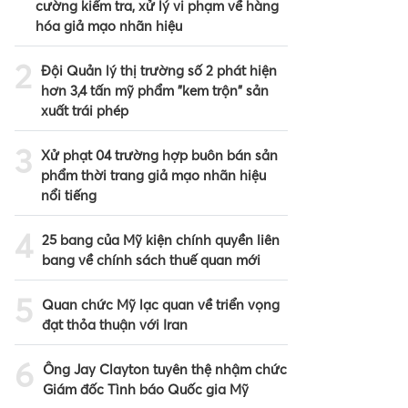
cường kiểm tra, xử lý vi phạm về hàng
hóa giả mạo nhãn hiệu
2
Đội Quản lý thị trường số 2 phát hiện
hơn 3,4 tấn mỹ phẩm "kem trộn" sản
xuất trái phép
3
Xử phạt 04 trường hợp buôn bán sản
phẩm thời trang giả mạo nhãn hiệu
nổi tiếng
4
25 bang của Mỹ kiện chính quyền liên
bang về chính sách thuế quan mới
5
Quan chức Mỹ lạc quan về triển vọng
đạt thỏa thuận với Iran
6
Ông Jay Clayton tuyên thệ nhậm chức
Giám đốc Tình báo Quốc gia Mỹ