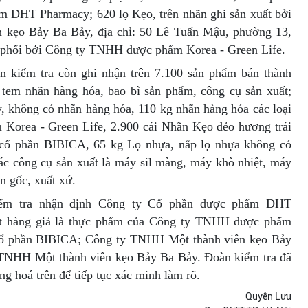
m DHT Pharmacy; 620 lọ Kẹo, trên nhãn ghi sản xuất bởi
 kẹo Bảy Ba Bảy, địa chỉ: 50 Lê Tuấn Mậu, phường 13,
 phối bởi Công ty TNHH dược phẩm Korea - Green Life.
àn kiểm tra còn ghi nhận trên 7.100 sản phẩm bán thành
, tem nhãn hàng hóa, bao bì sản phẩm, công cụ sản xuất;
y, không có nhãn hàng hóa, 110 kg nhãn hàng hóa các loại
orea - Green Life, 2.900 cái Nhãn Kẹo dẻo hương trái
ổ phần BIBICA, 65 kg Lọ nhựa, nắp lọ nhựa không có
ác công cụ sản xuất là máy sil màng, máy khò nhiệt, máy
n gốc, xuất xứ.
iểm tra nhận định Công ty Cổ phần dược phẩm DHT
ất hàng giả là thực phẩm của Công ty TNHH dược phẩm
 cổ phần BIBICA; Công ty TNHH Một thành viên kẹo Bảy
TNHH Một thành viên kẹo Bảy Ba Bảy. Đoàn kiểm tra đã
ng hoá trên để tiếp tục xác minh làm rõ.
Quyên Lưu