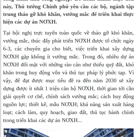
này, Thủ tướng Chính phủ yêu cầu các bộ, ngành tập
trung tháo gỡ khó khăn, vướng mắc để triển khai thực
hiện các dự án NƠXH.
Tại hội nghị trực tuyến toàn quốc về tháo gỡ khó khăn,
vướng mắc, thúc đẩy phát triển NƠXH được tổ chức ngày
6-3, các chuyên gia cho biết, việc triển khai xây dựng
NƠXH gặp không ít vướng mắc. Trong đó, nhiều dự án
NƠXH đối mặt với những rào cản như thiếu quỹ đất, khó
khăn trong huy động vốn và thủ tục pháp lý phức tạp. Vì
vậy, để đạt được mục tiêu đề ra đến năm 2030 sẽ xây
dựng được ít nhất 1 triệu căn hộ NƠXH, thời gian tới cần
giải quyết cơ chế, chính sách vướng mắc; cách huy động
nguồn lực; thiết kế, mẫu NƠXH; khả năng sản xuất hàng
loạt; cách làm, quy hoạch, giao đất, thủ tục hành chính
trong triển khai các dự án NƠXH...