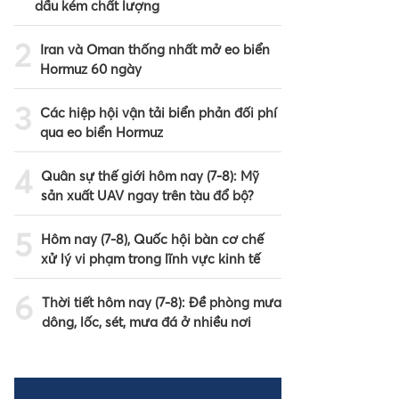
dầu kém chất lượng
2
Iran và Oman thống nhất mở eo biển
Hormuz 60 ngày
3
Các hiệp hội vận tải biển phản đối phí
qua eo biển Hormuz
4
Quân sự thế giới hôm nay (7-8): Mỹ
sản xuất UAV ngay trên tàu đổ bộ?
5
Hôm nay (7-8), Quốc hội bàn cơ chế
xử lý vi phạm trong lĩnh vực kinh tế
6
Thời tiết hôm nay (7-8): Đề phòng mưa
dông, lốc, sét, mưa đá ở nhiều nơi