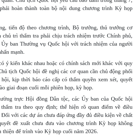
 quan. Chủ tịch Quốc hội yêu cầu bảo đảm trong tháng 7,
hải hoàn thành toàn bộ nội dung chương trình Kỳ họp
g, tiến độ theo chương trình, Bộ trưởng, thủ trưởng cơ
n chủ trì thẩm tra phải chịu trách nhiệm trước Chính phủ,
 Ủy ban Thường vụ Quốc hội với trách nhiệm của người
nhấn mạnh.
có ý kiến khác nhau hoặc có chính sách mới khác với quy
 Chủ tịch Quốc hội đề nghị các cơ quan cần chủ động phối
hội, kịp thời báo cáo cấp có thẩm quyền xem xét, quyết
ào giai đoạn cuối mỗi phiên họp, kỳ họp.
hường trực Hội đồng Dân tộc, các Ủy ban của Quốc hội
 thẩm tra theo quy định; thể hiện rõ quan điểm về điều
u. Đối với các dự án chưa đáp ứng đầy đủ điều kiện về chất
 quyết đề xuất chưa đưa vào chương trình Kỳ họp không
àn thiện để trình vào Kỳ họp cuối năm 2026.