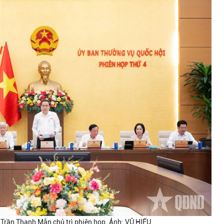
 Trần Thanh Mẫn chủ trì phiên họp. Ảnh: VŨ HIẾU