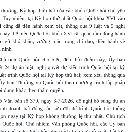
 thường, Kỳ họp thứ nhất của các khóa Quốc hội chủ yếu
ự. Tuy nhiên, tại Kỳ họp thứ nhất Quốc hội khóa XVI vào
 cũng đã tiến hành xem xét, thông qua 9 luật và 5 nghị
u này thể hiện Quốc hội khóa XVI rất quan tâm đồng hành
áo gỡ khó khăn, vướng mắc trong chỉ đạo, điều hành về
n ninh.
hủ tịch Quốc hội cho biết, đến thời điểm này, Ủy ban
 24 dự án luật, nghị quyết dự kiến trình Quốc hội tại kỳ
uật trình Quốc hội tại Kỳ họp thứ hai; xem xét, thông qua
 Ủy ban Thường vụ Quốc hội theo chương trình lập pháp
ội dung khác theo thẩm quyền.
ó Văn bản số 379, ngày 3-7-2026, đề nghị bổ sung dự án
inh doanh bất động sản sửa đổi để trình Quốc hội thông
t gọn ngay tại Kỳ họp không thường lệ thứ nhất. Chủ tịch
ý Quốc hội, Chủ nhiệm Văn phòng Quốc hội, các Ủy ban
hó chủ tịch Quốc hội phụ trách lĩnh vực rà soát thật kỹ,