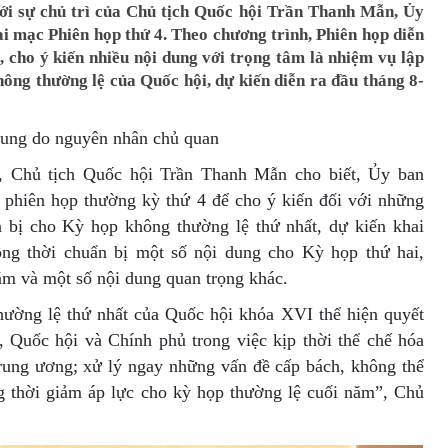
ưới sự chủ trì của Chủ tịch Quốc hội Trần Thanh Mẫn, Ủy
i mạc Phiên họp thứ 4. Theo chương trình, Phiên họp diễn
, cho ý kiến nhiều nội dung với trọng tâm là nhiệm vụ lập
ông thường lệ của Quốc hội, dự kiến diễn ra đầu tháng 8-
dung do nguyên nhân chủ quan
p, Chủ tịch Quốc hội Trần Thanh Mẫn cho biết, Ủy ban
 phiên họp thường kỳ thứ 4 để cho ý kiến đối với những
n bị cho Kỳ họp không thường lệ thứ nhất, dự kiến khai
ng thời chuẩn bị một số nội dung cho Kỳ họp thứ hai,
m và một số nội dung quan trọng khác.
hường lệ thứ nhất của Quốc hội khóa XVI thể hiện quyết
g, Quốc hội và Chính phủ trong việc kịp thời thể chế hóa
Trung ương; xử lý ngay những vấn đề cấp bách, không thể
ng thời giảm áp lực cho kỳ họp thường lệ cuối năm”, Chủ