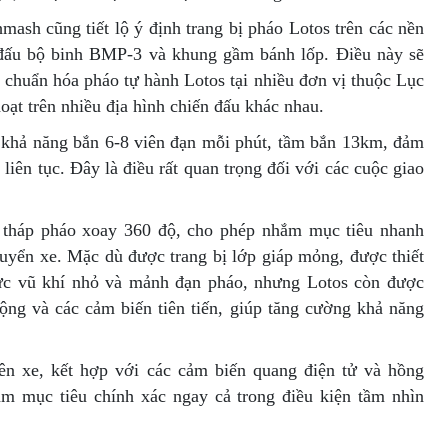
ash cũng tiết lộ ý định trang bị pháo Lotos trên các nền
 đấu bộ binh BMP-3 và khung gầm bánh lốp. Điều này sẽ
c chuẩn hóa pháo tự hành Lotos tại nhiều đơn vị thuộc Lục
oạt trên nhiều địa hình chiến đấu khác nhau.
khả năng bắn 6-8 viên đạn mỗi phút, tầm bắn 13km, đảm
iên tục. Đây là điều rất quan trọng đối với các cuộc giao
 tháp pháo xoay 360 độ, cho phép nhắm mục tiêu nhanh
uyển xe. Mặc dù được trang bị lớp giáp mỏng, được thiết
lực vũ khí nhỏ và mảnh đạn pháo, nhưng Lotos còn được
động và các cảm biến tiên tiến, giúp tăng cường khả năng
rên xe, kết hợp với các cảm biến quang điện tử và hồng
ắm mục tiêu chính xác ngay cả trong điều kiện tầm nhìn