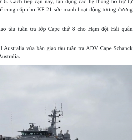
hứ 6. Cách tiếp cận này, tận dụng các hệ thống hỗ trợ tự
thể cung cấp cho KF-21 sức mạnh hoạt động tương đương
iao tàu tuần tra lớp Cape thứ 8 cho Hạm đội Hải quân
tal Australia vừa bàn giao tàu tuần tra ADV Cape Schanck
ustralia.