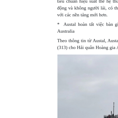
tiêu chuẩn hiệu suất thế hệ t
động và không người lái, có 
với các nền tảng mới hơn.
* Austal hoàn tất việc bàn g
Australia
Theo thông tin từ Austal, Aus
(313) cho Hải quân Hoàng gia A