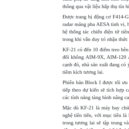
thông qua vật liệu hấp thụ tín h
Được trang bị động cơ F414-GE
radar mảng pha AESA tinh vi, 
hệ thống tác chiến điện tử tiê
trong khi vẫn duy trì nhận thức
KF-21 có đến 10 điểm treo bên 
đối không AIM-9X, AIM-120 
cạnh đó, nhà sản xuất đang có 
tiêm kích tương lai.
Phiên bản Block I được tối ưu
tiếp theo dự kiến sẽ tích hợp
các tính năng tàng hình nâng ca
Mặc dù KF-21 là máy bay chiế
nghệ tiên tiến, với mục tiêu l
trong tương lai sẽ tập trung 