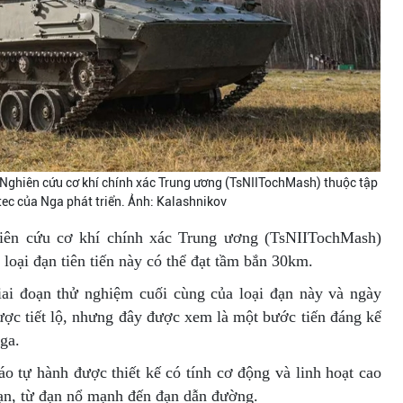
 Nghiên cứu cơ khí chính xác Trung ương (TsNIITochMash) thuộc tập
ec của Nga phát triển. Ảnh: Kalashnikov
hiên cứu cơ khí chính xác Trung ương (TsNIITochMash)
loại đạn tiên tiến này có thể đạt tầm bắn 30km.
giai đoạn thử nghiệm cuối cùng của loại đạn này và ngày
ược tiết lộ, nhưng đây được xem là một bước tiến đáng kể
ga.
o tự hành được thiết kế có tính cơ động và linh hoạt cao
đạn, từ đạn nổ mạnh đến đạn dẫn đường.