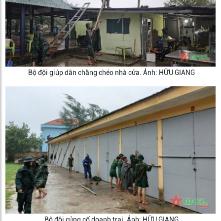
Bộ đội giúp dân chằng chéo nhà cửa. Ảnh: HỮU GIANG
Bộ đội củng cố doanh trại. Ảnh: HỮU GIANG