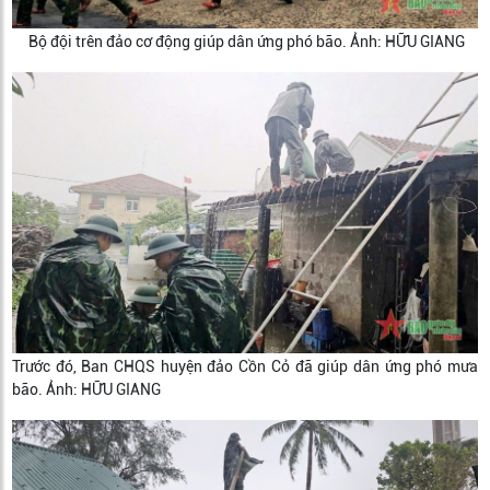
Bộ đội trên đảo cơ động giúp dân ứng phó bão. Ảnh: HỮU GIANG
Trước đó, Ban CHQS huyện đảo Cồn Cỏ đã giúp dân ứng phó mưa
bão. Ảnh: HỮU GIANG