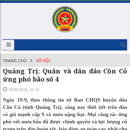
TRANG CHỦ
XÃ HỘI
Quảng Trị: Quân và dân đảo Cồn Cỏ
ứng phó bão số 4
19/09/2024, 10:24
Ngày 19-9, theo thông tin từ Ban CHQS huyện đảo
Cồn Cỏ (tỉnh Quảng Trị), sáng nay thời tiết trên đảo
có gió mạnh cấp 9 và mưa nặng hạt. Mọi công tác ứng
phó với mưa bão đã được chính quyền và lực lượng vũ
trang trên đảo hoàn tất, bảo đảm an toàn cao nhất cho