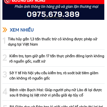
XEM NHIỀU
1
Tiêu hủy gần 1,3 tấn thuốc trừ cỏ không được phép sử
dụng tại Việt Nam
2
Kiểm tra, tạm giữ gần 17 tấn thực phẩm đông lạnh không
rõ nguồn gốc, xuất xứ
3
Sở Y tế Hà Nội yêu cầu kiểm tra, rà soát bút tiêm giảm
cân không rõ nguồn gốc
4
Bệnh viện Bạch Mai: Giúp người phụ nữ Lào đi lại được
sau 8 tháng bị liệt nhờ vi phẫu giải ép tủy cổ
Bộ Giáo dục và Đào tạo lý giải việc chỉ tổ chức thi lại tại