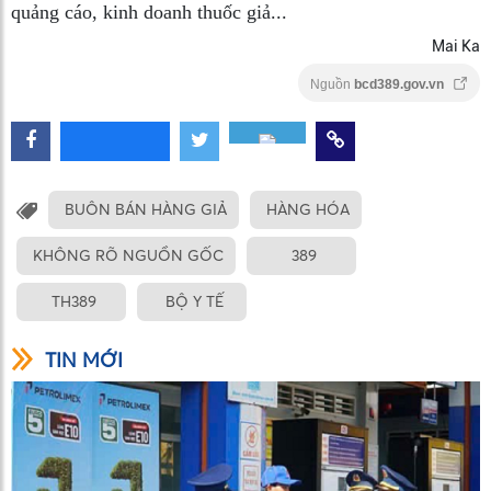
quảng cáo, kinh doanh thuốc giả...
Mai Ka
Nguồn
bcd389.gov.vn
BUÔN BÁN HÀNG GIẢ
HÀNG HÓA
KHÔNG RÕ NGUỒN GỐC
389
TH389
BỘ Y TẾ
TIN MỚI