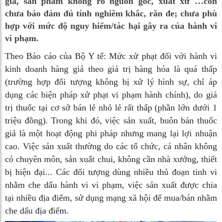
giả, sản phẩm không rõ nguồn gốc, xuất xứ …còn
chưa bảo đảm đủ tính nghiêm khắc, răn đe; chưa phù
hợp với mức độ nguy hiểm/tác hại gây ra của hành vi
vi phạm.
Theo Báo cáo của Bộ Y tế: Mức xử phạt đối với hành vi
kinh doanh hàng giả theo giá trị hàng hóa là quá thấp
(trường hợp đối tượng không bị xử lý hình sự, chỉ áp
dụng các biện pháp xử phạt vi phạm hành chính), do giá
trị thuốc tại cơ sở bán lẻ nhỏ lẻ rất thấp (phần lớn dưới 1
triệu đồng). Trong khi đó, việc sản xuất, buôn bán thuốc
giả là một hoạt động phi pháp nhưng mang lại lợi nhuận
cao. Việc sản xuất thường do các tổ chức, cá nhân không
có chuyên môn, sản xuất chui, không cần nhà xưởng, thiết
bị hiện đại... Các đối tượng dùng nhiều thủ đoạn tinh vi
nhằm che dấu hành vi vi phạm, việc sản xuất được chia
tại nhiều địa điểm, sử dụng mạng xã hội để mua/bán nhằm
che dấu địa điểm.