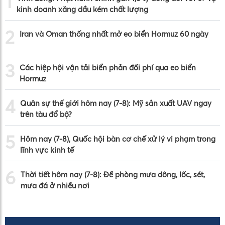
1
kinh doanh xăng dầu kém chất lượng
2
Iran và Oman thống nhất mở eo biển Hormuz 60 ngày
3
Các hiệp hội vận tải biển phản đối phí qua eo biển
Hormuz
4
Quân sự thế giới hôm nay (7-8): Mỹ sản xuất UAV ngay
trên tàu đổ bộ?
5
Hôm nay (7-8), Quốc hội bàn cơ chế xử lý vi phạm trong
lĩnh vực kinh tế
6
Thời tiết hôm nay (7-8): Đề phòng mưa dông, lốc, sét,
mưa đá ở nhiều nơi