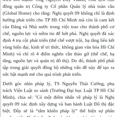
đồng quản trị Công ty Cổ phần Quản lý nhà toàn cầu
(Global Home) cho rằng: Nghị quyết 09 không chỉ là định
hướng phát triển cho TP Hồ Chí Minh mà còn là cam kết
của Đảng và Nhà nước trong việc trao cho thành phố cơ
chế, nguồn lực và niềm tin để bứt phá. Nghị quyết đã xác
định 4 trụ cột phát triển (thể chế vượt trội, hạ tầng liên kết
vùng hiện đại, kinh tế tri thức, không gian văn hóa Hồ Chí
Minh) và chỉ rõ 4 điểm nghẽn cần tháo gỡ (thể chế, hạ
tầng, nguồn lực và quản trị đô thị). Do đó, thành phố phải
tập trung giải quyết đồng bộ những vấn đề này để tạo ra
sức bật mạnh mẽ cho quá trình phát triển.
Dưới góc nhìn pháp lý, TS Nguyễn Thái Cường, phụ
trách Viện Luật so sánh (Trường Đại học Luật TP Hồ Chí
Minh), chia sẻ: "Có một điểm nhấn về pháp lý là Nghị
quyết 09 xác định xây dựng và ban hành Luật Đô thị đặc
biệt. Đây sẽ là “tấm khiên pháp lý” thể hiện sự phân