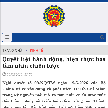
TRANG CHỦ
KINH TẾ
Quyết liệt hành động, hiện thực hóa
tầm nhìn chiến lược
30/06/2026, 15:53
Nghị quyết số 09-NQ/TW ngày 19-5-2026 của Bộ
Chính trị về xây dựng và phát triển TP Hồ Chí Minh
trong kỷ nguyên mới mở ra tầm nhìn chiến lược thúc
đẩy thành phố phát triển toàn diện, xứng tầm Thành
phố mang tên Bác kính yêu. Để thực hiện Nghị quyết