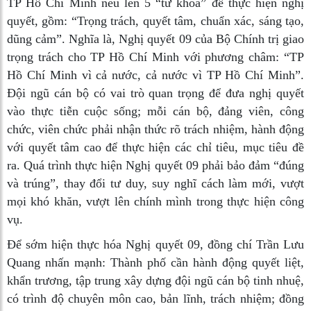
TP Hồ Chí Minh nêu lên 5 “từ khóa” để thực hiện nghị
quyết, gồm: “Trọng trách, quyết tâm, chuẩn xác, sáng tạo,
dũng cảm”. Nghĩa là, Nghị quyết 09 của Bộ Chính trị giao
trọng trách cho TP Hồ Chí Minh với phương châm: “TP
Hồ Chí Minh vì cả nước, cả nước vì TP Hồ Chí Minh”.
Đội ngũ cán bộ có vai trò quan trọng để đưa nghị quyết
vào thực tiễn cuộc sống; mỗi cán bộ, đảng viên, công
chức, viên chức phải nhận thức rõ trách nhiệm, hành động
với quyết tâm cao để thực hiện các chỉ tiêu, mục tiêu đề
ra. Quá trình thực hiện Nghị quyết 09 phải bảo đảm “đúng
và trúng”, thay đổi tư duy, suy nghĩ cách làm mới, vượt
mọi khó khăn, vượt lên chính mình trong thực hiện công
vụ.
Để sớm hiện thực hóa Nghị quyết 09, đồng chí Trần Lưu
Quang nhấn mạnh: Thành phố cần hành động quyết liệt,
khẩn trương, tập trung xây dựng đội ngũ cán bộ tinh nhuệ,
có trình độ chuyên môn cao, bản lĩnh, trách nhiệm; đồng