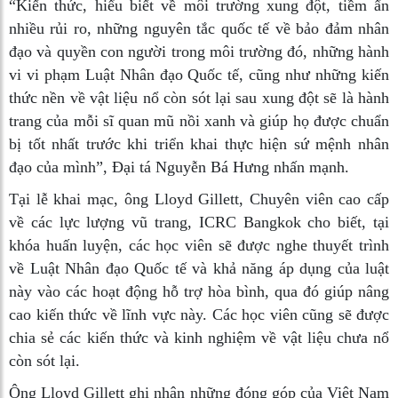
“Kiến thức, hiểu biết về môi trường xung đột, tiềm ẩn
nhiều rủi ro, những nguyên tắc quốc tế về bảo đảm nhân
đạo và quyền con người trong môi trường đó, những hành
vi vi phạm Luật Nhân đạo Quốc tế, cũng như những kiến
thức nền về vật liệu nổ còn sót lại sau xung đột sẽ là hành
trang của mỗi sĩ quan mũ nồi xanh và giúp họ được chuẩn
bị tốt nhất trước khi triển khai thực hiện sứ mệnh nhân
đạo của mình”, Đại tá Nguyễn Bá Hưng nhấn mạnh.
Tại lễ khai mạc, ông Lloyd Gillett, Chuyên viên cao cấp
về các lực lượng vũ trang, ICRC Bangkok cho biết, tại
khóa huấn luyện, các học viên sẽ được nghe thuyết trình
về Luật Nhân đạo Quốc tế và khả năng áp dụng của luật
này vào các hoạt động hỗ trợ hòa bình, qua đó giúp nâng
cao kiến thức về lĩnh vực này. Các học viên cũng sẽ được
chia sẻ các kiến thức và kinh nghiệm về vật liệu chưa nổ
còn sót lại.
Ông Lloyd Gillett ghi nhận những đóng góp của Việt Nam