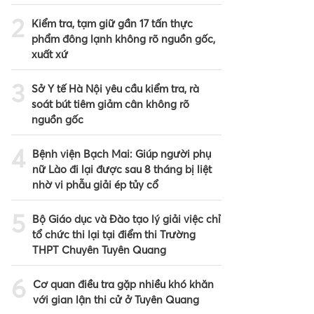
2
Kiểm tra, tạm giữ gần 17 tấn thực
phẩm đông lạnh không rõ nguồn gốc,
xuất xứ
3
Sở Y tế Hà Nội yêu cầu kiểm tra, rà
soát bút tiêm giảm cân không rõ
nguồn gốc
4
Bệnh viện Bạch Mai: Giúp người phụ
nữ Lào đi lại được sau 8 tháng bị liệt
nhờ vi phẫu giải ép tủy cổ
5
Bộ Giáo dục và Đào tạo lý giải việc chỉ
tổ chức thi lại tại điểm thi Trường
THPT Chuyên Tuyên Quang
6
Cơ quan điều tra gặp nhiều khó khăn
với gian lận thi cử ở Tuyên Quang