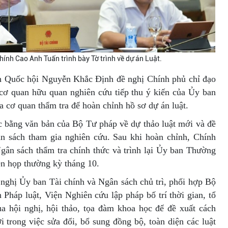
hính Cao Anh Tuấn trình bày Tờ trình về dự án Luật.
ịch Quốc hội Nguyễn Khắc Định đề nghị Chính phủ chỉ đạo
c cơ quan hữu quan nghiên cứu tiếp thu ý kiến của Ủy ban
 cơ quan thẩm tra để hoàn chỉnh hồ sơ dự án luật.
ức bằng văn bản của Bộ Tư pháp về dự thảo luật mới và đề
n sách tham gia nghiên cứu. Sau khi hoàn chỉnh, Chính
gân sách thẩm tra chính thức và trình lại Ủy ban Thường
ên họp thường kỳ tháng 10.
 nghị Ủy ban Tài chính và Ngân sách chủ trì, phối hợp Bộ
Pháp luật, Viện Nghiên cứu lập pháp bố trí thời gian, tổ
a hội nghị, hội thảo, tọa đàm khoa học để đề xuất cách
 trong việc sửa đổi, bổ sung đồng bộ, toàn diện các luật