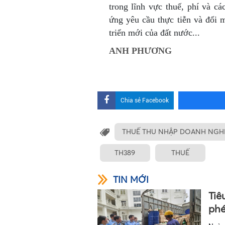
trong lĩnh vực thuế, phí và cá
ứng yêu cầu thực tiễn và đổi 
triển mới của đất nước...
ANH PHƯƠNG
Chia sẻ Facebook
THUẾ THU NHẬP DOANH NGH
TH389
THUẾ
TIN MỚI
Tiê
phé