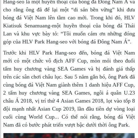
Hang-seo là một huyền thoại của bóng đá Đông Nam Á và
cho rằng ông đã để lại một “di sản bền vững” khi đưa
bóng đá Việt Nam lên tầm cao mới. Trong khi đó, HLV
Kiatisuk Senamuang-một huyền thoại của bóng đá Thái
Lan và khu vực bày tỏ: “Tôi muốn cảm ơn những đóng
góp của HLV Park Hang-seo với bóng đá Đông Nam Á”.
Trước khi HLV Park Hang-seo đến, bóng đá Việt Nam
mới có một chức vô địch AFF Cup, mòn mỏi theo đuổi
tấm huy chương vàng SEA Games và bị đánh giá thấp
trên các sân chơi châu lục. Sau 5 năm gắn bó, ông Park đã
cùng bóng đá Việt Nam giành thêm 1 danh hiệu AFF Cup,
2 tấm huy chương vàng SEA Games, ngôi á quân U.23
châu Á 2018, vị trí thứ 4 Asian Games 2018, lọt vào tốp 8
đội mạnh nhất Asian Cup 2019, lần đầu tiên dự vòng loại
cuối cùng World Cup... Có thể nói rằng, bóng đá Việt
Nam đã có bước phát triển vượt bậc dưới thời ông Park.