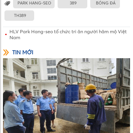
PARK HANG-SEO
389
BÓNG ĐÁ
TH389
HLV Park Hang-seo tổ chức tri ân người hâm mộ Việt
Nam
TIN MỚI