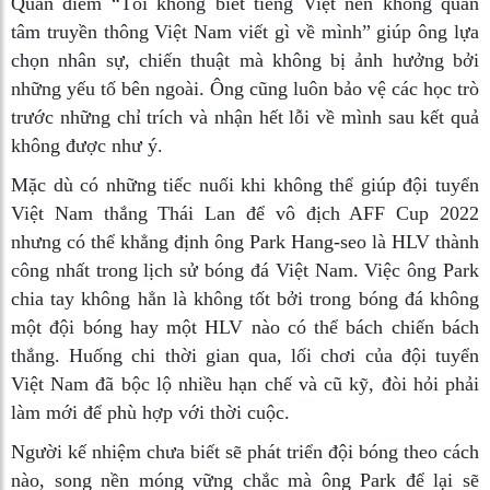
Quan điểm “Tôi không biết tiếng Việt nên không quan
tâm truyền thông Việt Nam viết gì về mình” giúp ông lựa
chọn nhân sự, chiến thuật mà không bị ảnh hưởng bởi
những yếu tố bên ngoài. Ông cũng luôn bảo vệ các học trò
trước những chỉ trích và nhận hết lỗi về mình sau kết quả
không được như ý.
Mặc dù có những tiếc nuối khi không thể giúp đội tuyển
Việt Nam thắng Thái Lan để vô địch AFF Cup 2022
nhưng có thể khẳng định ông Park Hang-seo là HLV thành
công nhất trong lịch sử bóng đá Việt Nam. Việc ông Park
chia tay không hẳn là không tốt bởi trong bóng đá không
một đội bóng hay một HLV nào có thể bách chiến bách
thắng. Huống chi thời gian qua, lối chơi của đội tuyển
Việt Nam đã bộc lộ nhiều hạn chế và cũ kỹ, đòi hỏi phải
làm mới để phù hợp với thời cuộc.
Người kế nhiệm chưa biết sẽ phát triển đội bóng theo cách
nào, song nền móng vững chắc mà ông Park để lại sẽ