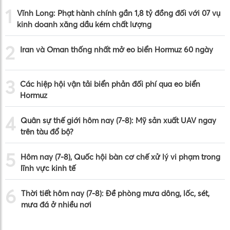
1
Vĩnh Long: Phạt hành chính gần 1,8 tỷ đồng đối với 07 vụ
kinh doanh xăng dầu kém chất lượng
2
Iran và Oman thống nhất mở eo biển Hormuz 60 ngày
3
Các hiệp hội vận tải biển phản đối phí qua eo biển
Hormuz
4
Quân sự thế giới hôm nay (7-8): Mỹ sản xuất UAV ngay
trên tàu đổ bộ?
5
Hôm nay (7-8), Quốc hội bàn cơ chế xử lý vi phạm trong
lĩnh vực kinh tế
6
Thời tiết hôm nay (7-8): Đề phòng mưa dông, lốc, sét,
mưa đá ở nhiều nơi