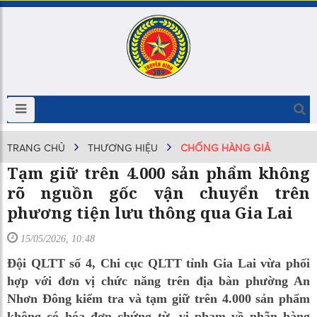
TRANG CHỦ
THƯƠNG HIỆU
CHỐNG HÀNG GIẢ
Tạm giữ trên 4.000 sản phẩm không
rõ nguồn gốc vận chuyển trên
phương tiện lưu thông qua Gia Lai
15/05/2026, 10:48
Đội QLTT số 4, Chi cục QLTT tỉnh Gia Lai vừa phối
hợp với đơn vị chức năng trên địa bàn phường An
Nhơn Đông kiểm tra và tạm giữ trên 4.000 sản phẩm
không có hóa đơn chứng từ, vi phạm về nhãn hàng