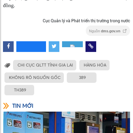
đồng.
Cục Quản lý và Phát triển thị trường trong nước
Nguồn
dms.gov.vn
CHI CỤC QLTT TỈNH GIA LAI
HÀNG HÓA
KHÔNG RÕ NGUỒN GỐC
389
TH389
TIN MỚI