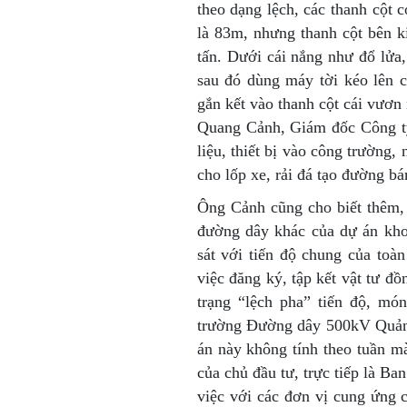
theo dạng lệch, các thanh cột 
là 83m, nhưng thanh cột bên ki
tấn. Dưới cái nắng như đổ lửa
sau đó dùng máy tời kéo lên ca
gắn kết vào thanh cột cái vươn 
Quang Cảnh, Giám đốc Công t
liệu, thiết bị vào công trường,
cho lốp xe, rải đá tạo đường b
Ông Cảnh cũng cho biết thêm, 
đường dây khác của dự án kho
sát với tiến độ chung của toà
việc đăng ký, tập kết vật tư đồ
trạng “lệch pha” tiến độ, mó
trường Đường dây 500kV Quản
án này không tính theo tuần mà
của chủ đầu tư, trực tiếp là Ba
việc với các đơn vị cung ứng c