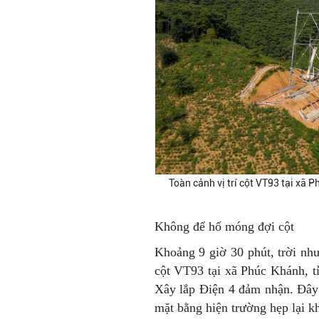
Toàn cảnh vị trí cột VT93 tại xã 
Không để hố móng đợi cột
Khoảng 9 giờ 30 phút, trời như 
cột VT93 tại xã Phúc Khánh,
Xây lắp Điện 4 đảm nhận. Đây c
mặt bằng hiện trường hẹp lại kh