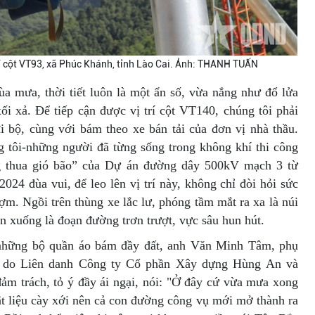
rí cột VT93, xã Phúc Khánh, tỉnh Lào Cai. Ảnh: THANH TUẤN
 mưa, thời tiết luôn là một ẩn số, vừa nắng như đổ lửa
ối xả. Để tiếp cận được vị trí cột VT140, chúng tôi phải
 bộ, cùng với bám theo xe bán tải của đơn vị nhà thầu.
 tôi-những người đã từng sống trong không khí thi công
g thua gió bão” của Dự án đường dây 500kV mạch 3 từ
24 đùa vui, để leo lên vị trí này, không chỉ đòi hỏi sức
ợm. Ngồi trên thùng xe lắc lư, phóng tầm mắt ra xa là núi
n xuống là đoạn đường trơn trượt, vực sâu hun hút.
 những bộ quần áo bám đầy đất, anh Văn Minh Tâm, phụ
H do Liên danh Công ty Cổ phần Xây dựng Hùng An và
m trách, tỏ ý đầy ái ngại, nói: "Ở đây cứ vừa mưa xong
vật liệu cày xới nên cả con đường công vụ mới mở thành ra