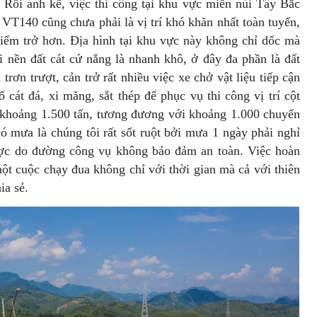
 Rồi anh kể, việc thi công tại khu vực miền núi Tây Bắc
 VT140 cũng chưa phải là vị trí khó khăn nhất toàn tuyến,
 hiểm trở hơn. Địa hình tại khu vực này không chỉ dốc mà
i nền đất cát cứ nắng là nhanh khô, ở đây đa phần là đất
trơn trượt, cản trở rất nhiều việc xe chở vật liệu tiếp cận
ố cát đá, xi măng, sắt thép để phục vụ thi công vị trí cột
 khoảng 1.500 tấn, tương đương với khoảng 1.000 chuyến
có mưa là chúng tôi rất sốt ruột bởi mưa 1 ngày phải nghỉ
ược do đường công vụ không bảo đảm an toàn. Việc hoàn
một cuộc chạy đua không chỉ với thời gian mà cả với thiên
ia sẻ.