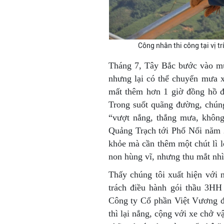
Công nhân thi công tại vị t
Tháng 7, Tây Bắc bước vào mùa
nhưng lại có thể chuyển mưa x
mất thêm hơn 1 giờ đồng hồ đi
Trong suốt quãng đường, chúng
“vượt nắng, thắng mưa, khôn
Quảng Trạch tới Phố Nối năm 20
khỏe mà cần thêm một chút lì l
non hùng vĩ, nhưng thu mắt nhì
Thấy chúng tôi xuất hiện với
trách điều hành gói thầu 3H
Công ty Cổ phần Việt Vương đả
thì lại nắng, cộng với xe chở 