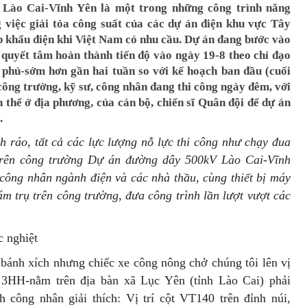
Lào Cai-Vĩnh Yên là một trong những công trình năng
 việc giải tỏa công suất của các dự án điện khu vực Tây
p khẩu điện khi Việt Nam có nhu cầu. Dự án đang bước vào
i quyết tâm hoàn thành tiến độ vào ngày 19-8 theo chỉ đạo
phủ-sớm hơn gần hai tuần so với kế hoạch ban đầu (cuối
công trường, kỹ sư, công nhân đang thi công ngày đêm, với
 thể ở địa phương, của cán bộ, chiến sĩ Quân đội để dự án
.
h ráo, tất cả các lực lượng nỗ lực thi công như chạy đua
trên công trường Dự án đường dây 500kV Lào Cai-Vĩnh
 công nhân ngành điện và các nhà thầu, cùng thiết bị máy
m trụ trên công trường, đưa công trình lần lượt vượt các
c nghiệt
 bánh xích nhưng chiếc xe công nông chở chúng tôi lên vị
u 3HH-nằm trên địa bàn xã Lục Yên (tỉnh Lào Cai) phải
 công nhân giải thích: Vị trí cột VT140 trên đỉnh núi,