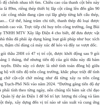
có độ chênh nhau tới 6m. Chiều cao của thanh cột bên này
a là 89m, riêng thép thiết bị lắp cột cũng lên đến gần 90
, các công nhân đang cặm cụi lắp ghép từng kết cấu thép,
o... Cứ thế, hàng trăm chi tiết, thanh thép đủ loại được
mình cao vút. Trực tiếp chỉ huy trên công trường, ông Bùi
y TNHH MTV Xây lắp Điện 4 cho biết, để đưa được vật
 nhà thầu đã phải áp dụng hàng loạt giải pháp như bọc xích
ám, thậm chí dùng cả máy xúc để kéo và đẩy xe vượt dốc.
gói thầu 2HH có 47 vị trí cột, được khởi động sau 9 gói
ảng 1 tháng, thế nhưng tiến độ của gói thầu này đã bám
n tuyến. Điều này có được là nhờ tính toán đồng bộ giữa
ng bộ với tiến độ trên công trường, khắc phục triệt để tình
ng chờ cột-cột chờ móng như đã từng xảy ra trên công
g Trạch-Phố Nối vào năm 2024. “Đường găng tiến độ dự
 phải tính theo từng ngày, nên chúng tôi bám sát chỉ đạo
n Quản lý dự án Điện 1 để bố trí lực lượng thi công và làm
ột thép, xây dựng đến vị trí nào sẽ sản xuất và cung ứng