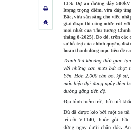
LTS: Dự án đường dây 500kV 
lượng trọng điểm, vừa đáp ứng
Bắc, vừa sẵn sàng cho việc nhậ
giai đoạn thi công nước rút vớ
mới nhất của Thủ tướng Chính 
tháng 8-2025). Do đó, trên các 
sự hỗ trợ của chính quyền, đoàn
hoàn thành đúng mục tiêu đề ra
Tranh thủ khoảng thời gian tạn
với những cơn mưa bất chợt 
Yên. Hơn 2.000 cán bộ, kỹ sư,
móc hiện đại đang ngày đêm bá
đường găng tiến độ.
Địa hình hiểm trở, thời tiết khắ
Dù đã được kéo bởi một xe tải
trí cột VT140, thuộc gói thầ
dừng ngay dưới chân dốc. Anh