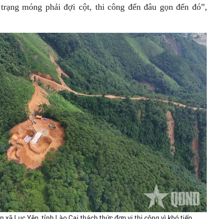
 trạng móng phải đợi cột, thi công đến đâu gọn đến đó”,
n xã Lục Yên, tỉnh Lào Cai thách thức đơn vị thi công vì khó tiếp