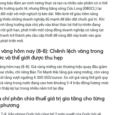
rong bảo đảm an ninh lương thực và tạo ra nhiều sản phẩm có vị thế
thị trường quốc tế, nhưng Đồng bằng sông Cửu Long (ĐBSCL) lại
đối mặt với một nghịch lý kéo dài: Nền kinh tế giàu tiềm năng
 thiếu những doanh nghiệp đủ mạnh để dẫn dắt chuỗi giá trị. Khi
nh tăng trưởng dựa chủ yếu vào khai thác lợi thế tự nhiên đang
tới giới hạn, phát triển một cộng đồng doanh nghiệp có năng lực
tranh trở thành yêu cầu cấp thiết để vùng đất này bước vào giai
phát triển mới.
 vàng hôm nay (8-8): Chênh lệch vàng trong
c và thế giới được thu hẹp
àng hôm nay (8-8): Giá vàng miếng các thương hiệu quay đầu giảm
hai chiều, chỉ riêng Bảo Tín Mạnh Hải tăng giá vàng miếng; còn vàng
iới tăng vượt ngưỡng 4.300 USD/ounce. So với giá vàng thế giới quy
giá vàng trong nước đang cao hơn khoảng 3-4 triệu đồng/lượng-mức
 thấp kỷ lục trong nhiều năm trở lại đây.
u chí phân chia thuế giá trị gia tăng cho từng
 phương
7-8, Văn phòng Quốc hội công bố 2 nghị quyết của Quốc hội về