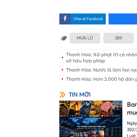
Chia sẻ Facebook
MƯA LŨ
389
Thanh Hóa: Xử phạt 01 cá nhân 7
sở hữu hợp pháp
Thanh Hóa: Nước lũ làm hai n
Thanh Hóa: Hơn 2.000 hộ dân ph
TIN MỚI
Ban
mua
Ngày
302/2
Luật