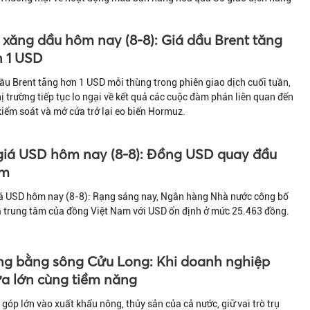
 xăng dầu hôm nay (8-8): Giá dầu Brent tăng
 1 USD
ầu Brent tăng hơn 1 USD mỗi thùng trong phiên giao dịch cuối tuần,
hị trường tiếp tục lo ngại về kết quả các cuộc đàm phán liên quan đến
kiểm soát và mở cửa trở lại eo biển Hormuz.
giá USD hôm nay (8-8): Đồng USD quay đầu
ảm
iá USD hôm nay (8-8): Rạng sáng nay, Ngân hàng Nhà nước công bố
á trung tâm của đồng Việt Nam với USD ổn định ở mức 25.463 đồng.
g bằng sông Cửu Long: Khi doanh nghiệp
a lớn cùng tiềm năng
góp lớn vào xuất khẩu nông, thủy sản của cả nước, giữ vai trò trụ