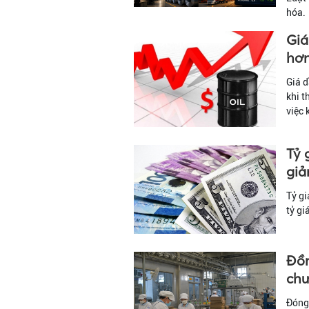
hóa.
Giá
hơn
Giá d
khi t
việc 
Tỷ 
gi
Tỷ g
tỷ gi
Đồn
chư
Đóng 