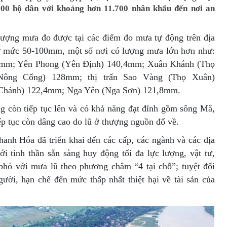
000 hộ dân với khoảng hơn 11.700 nhân khẩu đến nơi an
ợng mưa đo được tại các điểm đo mưa tự động trên địa
ở mức 50-100mm, một số nơi có lượng mưa lớn hơn như:
8mm; Yên Phong (Yên Định) 140,4mm; Xuân Khánh (Thọ
ông Cống) 128mm; thị trấn Sao Vàng (Thọ Xuân)
Chánh) 122,4mm; Nga Yên (Nga Sơn) 121,8mm.
ng còn tiếp tục lên và có khả năng đạt đỉnh gồm sông Mã,
ếp tục còn dâng cao do lũ ở thượng nguồn đổ về.
hanh Hóa đã triển khai đến các cấp, các ngành và các địa
i tinh thần sẵn sàng huy động tối đa lực lượng, vật tư,
phó với mưa lũ theo phương châm “4 tại chỗ”; tuyệt đối
gười, hạn chế đến mức thấp nhất thiệt hại về tài sản của