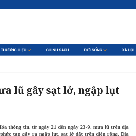
THƯƠNG HIỆU
CHÍNH SÁCH
ĐỜI SỐNG
XÃ HỘI
 lũ gây sạt lở, ngập lụt
g
a thông tin, từ ngày 21 đến ngày 23-9, mưa lũ trên địa
phức tạp gây ra ngập lụt, sạt lở đất trên diện rộng. Địa