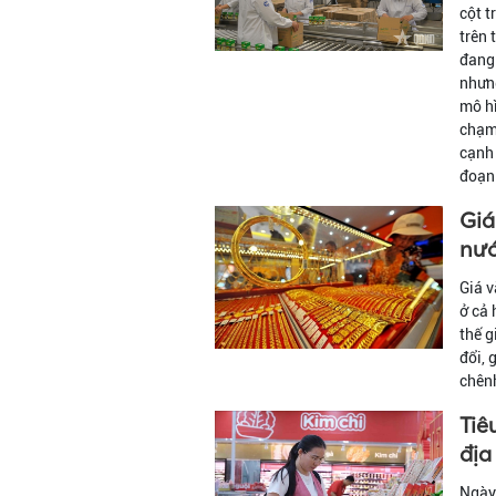
cột t
trên 
đang 
nhưng
mô hì
chạm 
cạnh 
đoạn 
Giá
nướ
Giá v
ở cả 
thế g
đổi, 
chênh
Tiê
địa
Ngày 