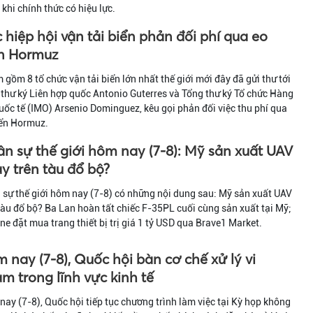
 khi chính thức có hiệu lực.
 hiệp hội vận tải biển phản đối phí qua eo
n Hormuz
gồm 8 tổ chức vận tải biển lớn nhất thế giới mới đây đã gửi thư tới
thư ký Liên hợp quốc Antonio Guterres và Tổng thư ký Tổ chức Hàng
uốc tế (IMO) Arsenio Dominguez, kêu gọi phản đối việc thu phí qua
iển Hormuz.
n sự thế giới hôm nay (7-8): Mỹ sản xuất UAV
y trên tàu đổ bộ?
sự thế giới hôm nay (7-8) có những nội dung sau: Mỹ sản xuất UAV
tàu đổ bộ? Ba Lan hoàn tất chiếc F-35PL cuối cùng sản xuất tại Mỹ;
ne đặt mua trang thiết bị trị giá 1 tỷ USD qua Brave1 Market.
 nay (7-8), Quốc hội bàn cơ chế xử lý vi
m trong lĩnh vực kinh tế
ay (7-8), Quốc hội tiếp tục chương trình làm việc tại Kỳ họp không