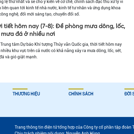
g lệ thứ nhất và sẽ cho ý kiến về cơ chế, chính sách đặc thù xử lý vi
liên quan tới kinh tế nhà nước, kinh tế tư nhân và ứng dụng khoa
công nghệ, đổi mới sáng tạo, chuyển đổi số.
i tiết hôm nay (7-8): Đề phòng mưa dông, lốc,
, mưa đá ở nhiều nơi
Trung tâm Dự báo Khí tượng Thủy văn Quốc gia, thời tiết hôm nay
 nhiều khu vực trên cả nước có khả năng xảy ra mưa dông, lốc, sét,
á và gió giật mạnh.
THƯƠNG HIỆU
CHÍNH SÁCH
ĐỜI 
Trang thông tin điện tử tổng hợp của Công ty cổ phần tập đoàn 
Chịu trách nhiệm nội dung: Nguyễn Anh Hùng