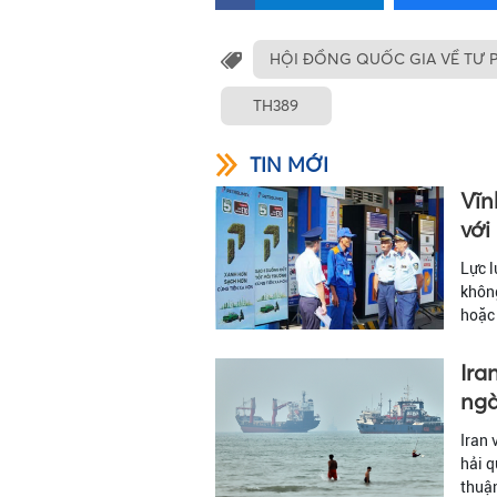
HỘI ĐỒNG QUỐC GIA VỀ TƯ 
TH389
TIN MỚI
Vĩn
với
Lực l
không
hoặc 
Ira
ng
Iran 
hải q
thuận