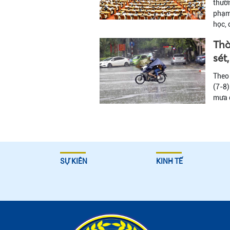
thườn
phạm 
học, 
Thờ
sét
Theo 
(7-8)
mưa đ
SỰ KIÊN
KINH TẾ