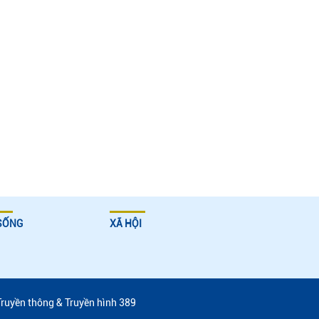
SỐNG
XÃ HỘI
Truyền thông & Truyền hình 389