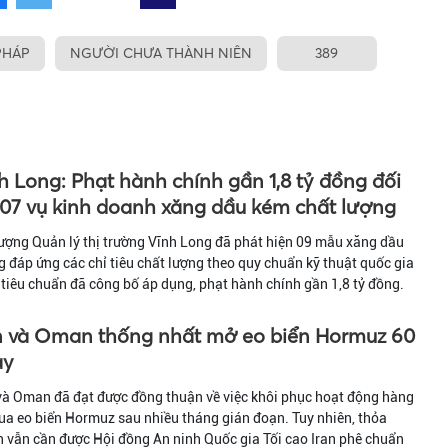
PHÁP
NGƯỜI CHƯA THÀNH NIÊN
389
h Long: Phạt hành chính gần 1,8 tỷ đồng đối
 07 vụ kinh doanh xăng dầu kém chất lượng
ượng Quản lý thị trường Vĩnh Long đã phát hiện 09 mẫu xăng dầu
 đáp ứng các chỉ tiêu chất lượng theo quy chuẩn kỹ thuật quốc gia
tiêu chuẩn đã công bố áp dụng, phạt hành chính gần 1,8 tỷ đồng.
n và Oman thống nhất mở eo biển Hormuz 60
ày
và Oman đã đạt được đồng thuận về việc khôi phục hoạt động hàng
ua eo biển Hormuz sau nhiều tháng gián đoạn. Tuy nhiên, thỏa
 vẫn cần được Hội đồng An ninh Quốc gia Tối cao Iran phê chuẩn