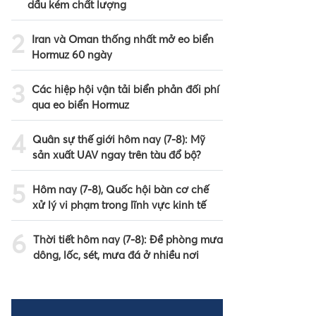
dầu kém chất lượng
2
Iran và Oman thống nhất mở eo biển
Hormuz 60 ngày
3
Các hiệp hội vận tải biển phản đối phí
qua eo biển Hormuz
4
Quân sự thế giới hôm nay (7-8): Mỹ
sản xuất UAV ngay trên tàu đổ bộ?
5
Hôm nay (7-8), Quốc hội bàn cơ chế
xử lý vi phạm trong lĩnh vực kinh tế
6
Thời tiết hôm nay (7-8): Đề phòng mưa
dông, lốc, sét, mưa đá ở nhiều nơi