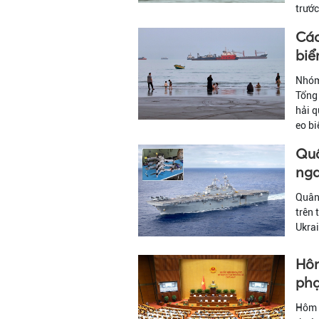
trước
Các
biể
Nhóm 
Tổng 
hải q
eo b
Quâ
nga
Quân 
trên 
Ukrai
Hôm
phạ
Hôm n