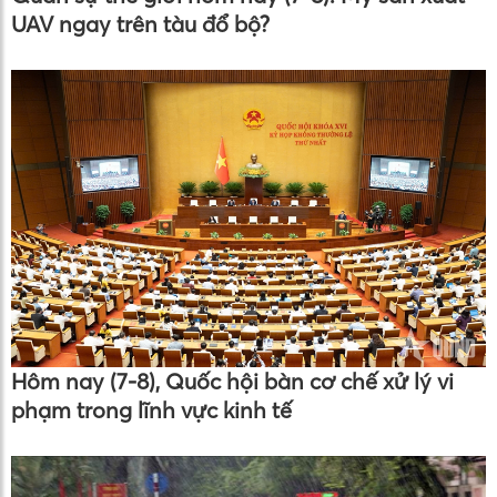
UAV ngay trên tàu đổ bộ?
Hôm nay (7-8), Quốc hội bàn cơ chế xử lý vi
phạm trong lĩnh vực kinh tế