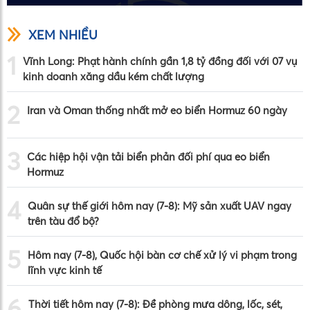
XEM NHIỀU
1
Vĩnh Long: Phạt hành chính gần 1,8 tỷ đồng đối với 07 vụ
kinh doanh xăng dầu kém chất lượng
2
Iran và Oman thống nhất mở eo biển Hormuz 60 ngày
3
Các hiệp hội vận tải biển phản đối phí qua eo biển
Hormuz
4
Quân sự thế giới hôm nay (7-8): Mỹ sản xuất UAV ngay
trên tàu đổ bộ?
5
Hôm nay (7-8), Quốc hội bàn cơ chế xử lý vi phạm trong
lĩnh vực kinh tế
6
Thời tiết hôm nay (7-8): Đề phòng mưa dông, lốc, sét,