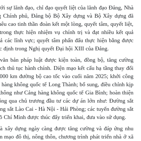
ới sự lãnh đạo, chỉ đạo quyết liệt của lãnh đạo Đảng, Nhà
g Chính phủ, Đảng bộ Bộ Xây dựng và Bộ Xây dựng đã
nêu cao tinh thần đoàn kết một lòng, quyết tâm, quyết liệt,
trong thực hiện nhiệm vụ chính trị và đạt nhiều kết quả
 cả các lĩnh vực; quyết tâm phấn đấu thực hiện bằng được
c định trong Nghị quyết Đại hội XIII của Đảng.
 văn bản pháp luật được kiện toàn, đồng bộ, tăng cường
ch thủ tục hành chính. Diện mạo kết cấu hạ tầng thay đổi
3.000 km đường bộ cao tốc vào cuối năm 2025; khởi công
g hàng không quốc tế Long Thành; bổ sung, điều chỉnh kịp
không như Cảng hàng không quốc tế Gia Bình; hoàn thiện
ông qua chủ trương đầu tư các dự án lớn như: Đường sắt
ng sắt Lào Cai - Hà Nội - Hải Phòng; các tuyến đường sắt
ồ Chí Minh được thúc đẩy triển khai, đưa vào sử dụng.
và xây dựng ngày càng được tăng cường và đáp ứng nhu
n mạo đô thị, nông thôn, chương trình phát triển nhà ở xã