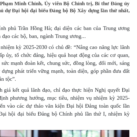
í Phạm Minh Chính, Ủy viên Bộ Chính trị, Bí thư Đảng ủy
ủ dự Đại hội đại biểu Đảng bộ Bộ Xây dựng lần thứ nhất,
nh phủ Trần Hồng Hà; đại diện các ban của Trung ương
 đạo các bộ, ban, ngành Trung ương...
nhiệm kỳ 2025-2030 có chủ đề: “Nâng cao năng lực lãnh
ấp ủy, tổ chức đảng, hiệu quả hoạt động của các cơ quan,
y sức mạnh đoàn kết, chung sức, đồng lòng, đổi mới, sáng
dựng phát triển vững mạnh, toàn diện, góp phần đưa đất
n tộc”.
nh giá kết quả lãnh đạo, chỉ đạo thực hiện Nghị quyết Đại
định phương hướng, mục tiêu, nhiệm vụ nhiệm kỳ 2025-
iến vào các dự thảo văn kiện Đại hội Đảng toàn quốc lần
Đại hội đại biểu Đảng bộ Chính phủ lần thứ I, nhiệm kỳ