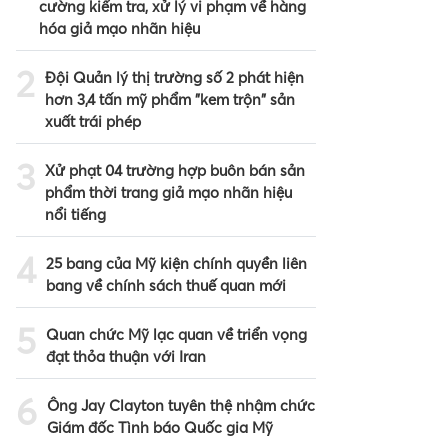
cường kiểm tra, xử lý vi phạm về hàng
hóa giả mạo nhãn hiệu
2
Đội Quản lý thị trường số 2 phát hiện
hơn 3,4 tấn mỹ phẩm "kem trộn" sản
xuất trái phép
3
Xử phạt 04 trường hợp buôn bán sản
phẩm thời trang giả mạo nhãn hiệu
nổi tiếng
4
25 bang của Mỹ kiện chính quyền liên
bang về chính sách thuế quan mới
5
Quan chức Mỹ lạc quan về triển vọng
đạt thỏa thuận với Iran
6
Ông Jay Clayton tuyên thệ nhậm chức
Giám đốc Tình báo Quốc gia Mỹ