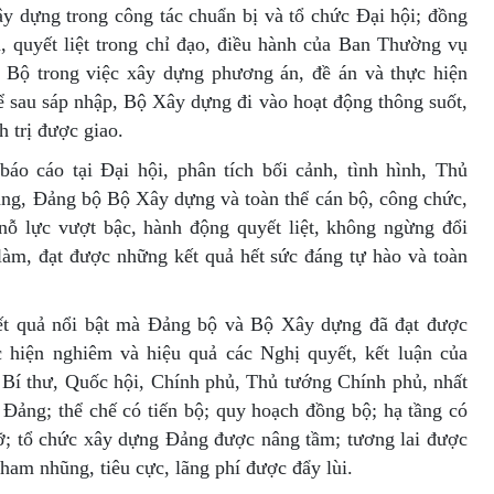
 dựng trong công tác chuẩn bị và tổ chức Đại hội; đồng
m, quyết liệt trong chỉ đạo, điều hành của Ban Thường vụ
 Bộ trong việc xây dựng phương án, đề án và thực hiện
ể sau sáp nhập, Bộ Xây dựng đi vào hoạt động thông suốt,
h trị được giao.
báo cáo tại Đại hội, phân tích bối cảnh, tình hình, Thủ
ng, Đảng bộ Bộ Xây dựng và toàn thể cán bộ, công chức,
nỗ lực vượt bậc, hành động quyết liệt, không ngừng đổi
làm, đạt được những kết quả hết sức đáng tự hào và toàn
ết quả nổi bật mà Đảng bộ và Bộ Xây dựng đã đạt được
 hiện nghiêm và hiệu quả các Nghị quyết, kết luận của
 Bí thư, Quốc hội, Chính phủ, Thủ tướng Chính phủ, nhất
 Đảng; thể chế có tiến bộ; quy hoạch đồng bộ; hạ tầng có
ỡ; tổ chức xây dựng Đảng được nâng tầm; tương lai được
 tham nhũng, tiêu cực, lãng phí được đẩy lùi.