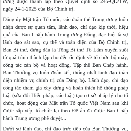
ương được thành lập theo Quyết định số 245-QĐ/TW,
ngày 24-1-2025 của Bộ Chính trị.
Đảng ủy Mặt trận Tổ quốc, các đoàn thể Trung ương luôn
nhận được sự quan tâm, lãnh đạo, chỉ đạo kịp thời, hiệu
quả của Ban Chấp hành Trung ương Đảng, đặc biệt là sự
lãnh đạo sát sao, cụ thể và toàn diện của Bộ Chính trị,
Ban Bí thư, đứng đầu là Tổng Bí thư Tô Lâm xuyên suốt
từ quá trình thành lập cho đến ổn định về tổ chức bộ máy,
công tác cán bộ và hoạt động. Tập thể Ban Chấp hành,
Ban Thường vụ luôn đoàn kết, thống nhất lãnh đạo toàn
diện nhiệm vụ chính trị của Đảng bộ. Lãnh đạo, chỉ đạo
công tác tham gia xây dựng và hoàn thiện hệ thống pháp
luật (sửa đổi Hiến pháp, các luật) tạo cơ sở pháp lý cho tổ
chức, hoạt động của Mặt trận Tổ quốc Việt Nam sau khi
được sắp xếp, tổ chức lại theo Đề án đã được Ban Chấp
hành Trung ương phê duyệt...
Dưới sự lãnh đạo, chỉ đạo trực tiếp của Ban Thường vụ,