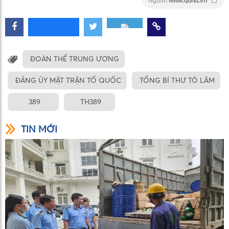
Nguồn
www.qdnd.vn
ĐOÀN THỂ TRUNG ƯƠNG
ĐẢNG ỦY MẶT TRẬN TỔ QUỐC
TỔNG BÍ THƯ TÔ LÂM
389
TH389
TIN MỚI