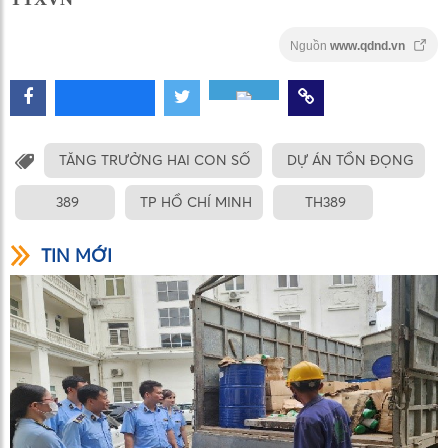
Nguồn
www.qdnd.vn
TĂNG TRƯỞNG HAI CON SỐ
DỰ ÁN TỒN ĐỌNG
389
TP HỒ CHÍ MINH
TH389
TIN MỚI