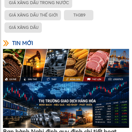
GIÁ XĂNG DẦU TRONG NƯỚC
GIÁ XĂNG DẦU THẾ GIỚI
TH389
GIÁ XĂNG DẦU
TIN MỚI
Ban hành Nghị định quy định chi tiết hoạt