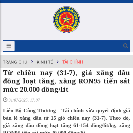
TRANG CHỦ
KINH TẾ
TÀI CHÍNH
Từ chiều nay (31-7), giá xăng dầu
đồng loạt tăng, xăng RON95 tiến sát
mức 20.000 đồng/lít
31/07/2025, 17:07
Liên Bộ Công Thương - Tài chính vừa quyết định giá
bán lẻ xăng dầu từ 15 giờ chiều nay (31-7). Theo đó,
giá xăng dầu đồng loạt tăng 61-154 đồng/lít/kg, xăng
RON95 tiến sát mức 20.000 đồng/lít.