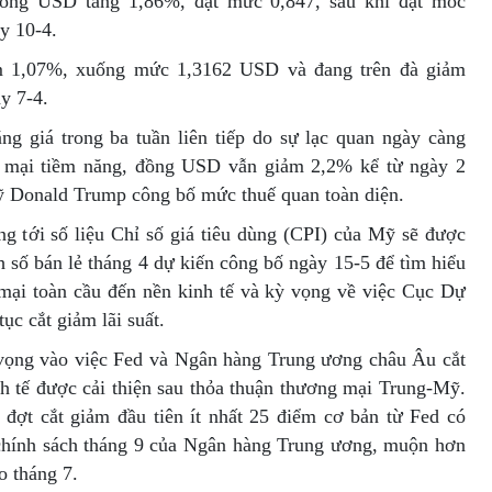
đồng USD tăng 1,86%, đạt mức 0,847, sau khi đạt mốc
y 10-4.
m 1,07%, xuống mức 1,3162 USD và đang trên đà giảm
y 7-4.
ng giá trong ba tuần liên tiếp do sự lạc quan ngày càng
g mại tiềm năng, đồng USD vẫn giảm 2,2% kể từ ngày 2
ỹ Donald Trump công bố mức thuế quan toàn diện.
ng tới số liệu Chỉ số giá tiêu dùng (CPI) của Mỹ sẽ được
 số bán lẻ tháng 4 dự kiến công bố ngày 15-5 để tìm hiểu
mại toàn cầu đến nền kinh tế và kỳ vọng về việc Cục Dự
ục cắt giảm lãi suất.
 vọng vào việc Fed và Ngân hàng Trung ương châu Âu cắt
inh tế được cải thiện sau thỏa thuận thương mại Trung-Mỹ.
 đợt cắt giảm đầu tiên ít nhất 25 điểm cơ bản từ Fed có
 chính sách tháng 9 của Ngân hàng Trung ương, muộn hơn
o tháng 7.