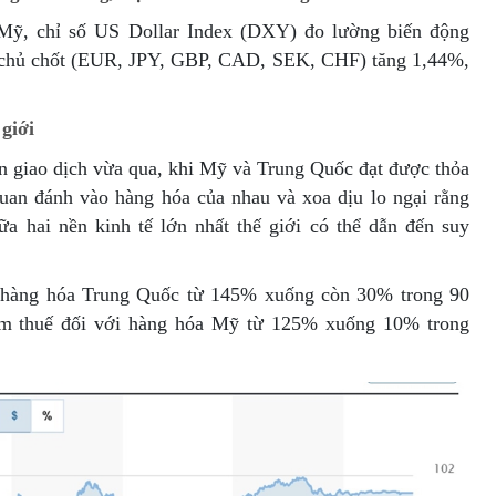
g Mỹ, chỉ số US Dollar Index (DXY) đo lường biến động
n chủ chốt (EUR, JPY, GBP, CAD, SEK, CHF) tăng 1,44%,
giới
 giao dịch vừa qua, khi Mỹ và Trung Quốc đạt được thỏa
quan đánh vào hàng hóa của nhau và xoa dịu lo ngại rằng
a hai nền kinh tế lớn nhất thế giới có thể dẫn đến suy
i hàng hóa Trung Quốc từ 145% xuống còn 30% trong 90
iảm thuế đối với hàng hóa Mỹ từ 125% xuống 10% trong