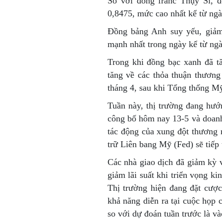
So với đồng franc Thụy Sĩ, 
0,8475, mức cao nhất kể từ ngà
Đồng bảng Anh suy yếu, giả
mạnh nhất trong ngày kể từ ngà
Trong khi đồng bạc xanh đã tă
tăng về các thỏa thuận thươn
tháng 4, sau khi Tổng thống M
Tuần này, thị trường đang hướ
công bố hôm nay 13-5 và doanh
tác động của xung đột thương 
trữ Liên bang Mỹ (Fed) sẽ tiếp t
Các nhà giao dịch đã giảm kỳ
giảm lãi suất khi triển vọng k
Thị trường hiện đang đặt cược
khả năng diễn ra tại cuộc họp
so với dự đoán tuần trước là và