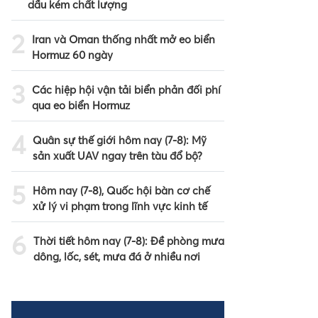
dầu kém chất lượng
2
Iran và Oman thống nhất mở eo biển
Hormuz 60 ngày
3
Các hiệp hội vận tải biển phản đối phí
qua eo biển Hormuz
4
Quân sự thế giới hôm nay (7-8): Mỹ
sản xuất UAV ngay trên tàu đổ bộ?
5
Hôm nay (7-8), Quốc hội bàn cơ chế
xử lý vi phạm trong lĩnh vực kinh tế
6
Thời tiết hôm nay (7-8): Đề phòng mưa
dông, lốc, sét, mưa đá ở nhiều nơi