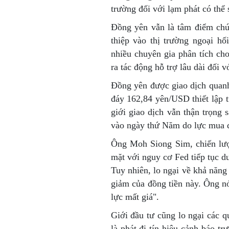
trường đối với lạm phát có thể 
Đồng yên vẫn là tâm điểm chú
thiệp vào thị trường ngoại hố
nhiều chuyên gia phân tích cho
ra tác động hỗ trợ lâu dài đối v
Đồng yên được giao dịch quan
đáy 162,84 yên/USD thiết lập 
giới giao dịch vẫn thận trọng
vào ngày thứ Năm do lực mua đ
Ông Moh Siong Sim, chiến lược
mặt với nguy cơ Fed tiếp tục du
Tuy nhiên, lo ngại về khả năng
giảm của đồng tiền này. Ông nó
lực mất giá".
Giới đầu tư cũng lo ngại các 
là phát đi tín hiệu cảnh báo t