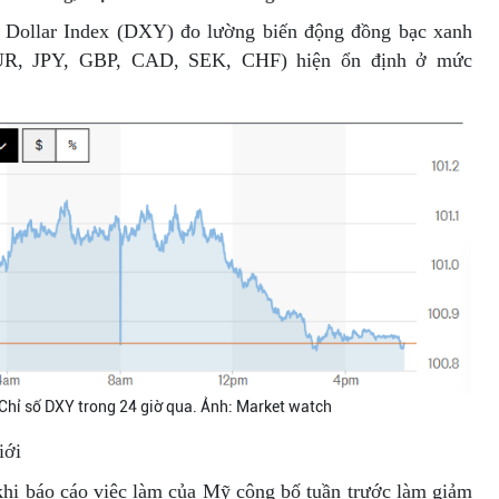
S Dollar Index (DXY) đo lường biến động đồng bạc xanh
EUR, JPY, GBP, CAD, SEK, CHF) hiện ổn định ở mức
 Chỉ số DXY trong 24 giờ qua. Ảnh: Market watch
 giới
khi báo cáo việc làm của Mỹ công bố tuần trước làm giảm