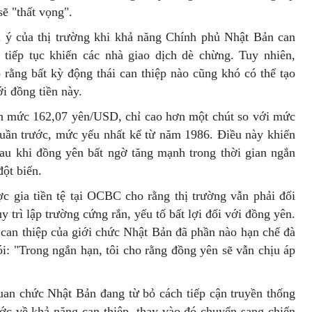
sẽ "thất vọng".
 ý của thị trường khi khả năng Chính phủ Nhật Bản can
i tiếp tục khiến các nhà giao dịch dè chừng. Tuy nhiên,
 rằng bất kỳ động thái can thiệp nào cũng khó có thể tạo
ới đồng tiền này.
h mức 162,07 yên/USD, chỉ cao hơn một chút so với mức
tuần trước, mức yếu nhất kể từ năm 1986. Điều này khiến
 sau khi đồng yên bất ngờ tăng mạnh trong thời gian ngắn
ột biến.
 gia tiền tệ tại OCBC cho rằng thị trường vẫn phải đối
y trì lập trường cứng rắn, yếu tố bất lợi đối với đồng yên.
 can thiệp của giới chức Nhật Bản đã phần nào hạn chế đà
i: "Trong ngắn hạn, tôi cho rằng đồng yên sẽ vẫn chịu áp
quan chức Nhật Bản đang từ bỏ cách tiếp cận truyền thống
rước về khả năng can thiệp, thay vào đó chuyển sang chiến