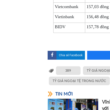
Vietcombank
157,03 đồng
Vietinbank
156,48 đồng
BIDV
157,78 đồng
Chia sẻ Facebook
389
TỶ GIÁ NGOẠI
TỶ GIÁ NGOẠI TỆ TRONG NƯỚC
TIN MỚI
Vĩn
với