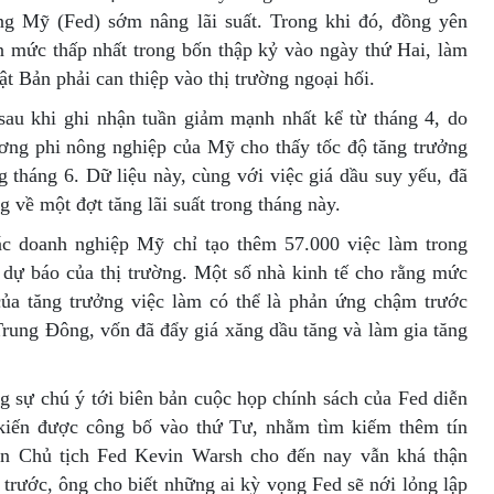
g Mỹ (Fed) sớm nâng lãi suất. Trong khi đó, đồng yên
ần mức thấp nhất trong bốn thập kỷ vào ngày thứ Hai, làm
t Bản phải can thiệp vào thị trường ngoại hối.
sau khi ghi nhận tuần giảm mạnh nhất kể từ tháng 4, do
ương phi nông nghiệp của Mỹ cho thấy tốc độ tăng trưởng
g tháng 6. Dữ liệu này, cùng với việc giá dầu suy yếu, đã
 về một đợt tăng lãi suất trong tháng này.
ác doanh nghiệp Mỹ chỉ tạo thêm 57.000 việc làm trong
i dự báo của thị trường. Một số nhà kinh tế cho rằng mức
a tăng trưởng việc làm có thể là phản ứng chậm trước
Trung Đông, vốn đã đẩy giá xăng dầu tăng và làm gia tăng
g sự chú ý tới biên bản cuộc họp chính sách của Fed diễn
 kiến được công bố vào thứ Tư, nhằm tìm kiếm thêm tín
 Tân Chủ tịch Fed Kevin Warsh cho đến nay vẫn khá thận
 trước, ông cho biết những ai kỳ vọng Fed sẽ nới lỏng lập