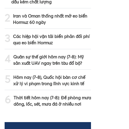
dầu kém chất lượng
2
Iran và Oman thống nhất mở eo biển
Hormuz 60 ngày
3
Các hiệp hội vận tải biển phản đối phí
qua eo biển Hormuz
4
Quân sự thế giới hôm nay (7-8): Mỹ
sản xuất UAV ngay trên tàu đổ bộ?
5
Hôm nay (7-8), Quốc hội bàn cơ chế
xử lý vi phạm trong lĩnh vực kinh tế
6
Thời tiết hôm nay (7-8): Đề phòng mưa
dông, lốc, sét, mưa đá ở nhiều nơi