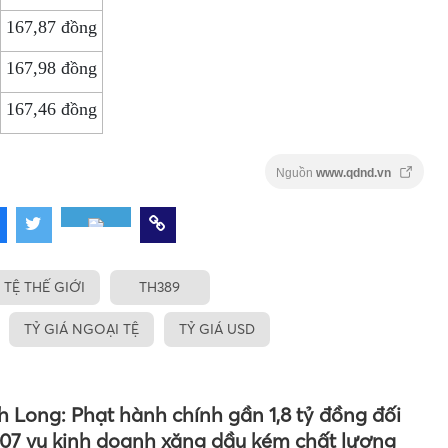
167,87 đồng
167,98 đồng
167,46 đồng
Nguồn
www.qdnd.vn
 TỆ THẾ GIỚI
TH389
TỶ GIÁ NGOẠI TỆ
TỶ GIÁ USD
h Long: Phạt hành chính gần 1,8 tỷ đồng đối
 07 vụ kinh doanh xăng dầu kém chất lượng