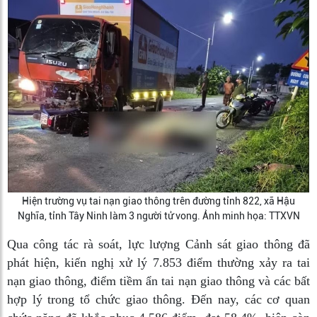
Hiện trường vụ tai nạn giao thông trên đường tỉnh 822, xã Hậu
Nghĩa, tỉnh Tây Ninh làm 3 người tử vong. Ảnh minh họa: TTXVN
Qua công tác rà soát, lực lượng Cảnh sát giao thông đã
phát hiện, kiến nghị xử lý 7.853 điểm thường xảy ra tai
nạn giao thông, điểm tiềm ẩn tai nạn giao thông và các bất
hợp lý trong tổ chức giao thông. Đến nay, các cơ quan