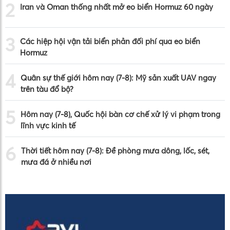
2
Iran và Oman thống nhất mở eo biển Hormuz 60 ngày
3
Các hiệp hội vận tải biển phản đối phí qua eo biển
Hormuz
4
Quân sự thế giới hôm nay (7-8): Mỹ sản xuất UAV ngay
trên tàu đổ bộ?
5
Hôm nay (7-8), Quốc hội bàn cơ chế xử lý vi phạm trong
lĩnh vực kinh tế
6
Thời tiết hôm nay (7-8): Đề phòng mưa dông, lốc, sét,
mưa đá ở nhiều nơi