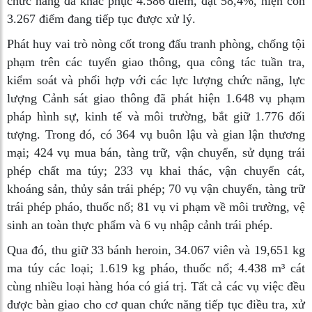
chức năng đã khắc phục 4.586 điểm, đạt 58,4%, hiện còn
3.267 điểm đang tiếp tục được xử lý.
Phát huy vai trò nòng cốt trong đấu tranh phòng, chống tội
phạm trên các tuyến giao thông, qua công tác tuần tra,
kiểm soát và phối hợp với các lực lượng chức năng, lực
lượng Cảnh sát giao thông đã phát hiện 1.648 vụ phạm
pháp hình sự, kinh tế và môi trường, bắt giữ 1.776 đối
tượng. Trong đó, có 364 vụ buôn lậu và gian lận thương
mại; 424 vụ mua bán, tàng trữ, vận chuyển, sử dụng trái
phép chất ma túy; 233 vụ khai thác, vận chuyển cát,
khoáng sản, thủy sản trái phép; 70 vụ vận chuyển, tàng trữ
trái phép pháo, thuốc nổ; 81 vụ vi phạm về môi trường, vệ
sinh an toàn thực phẩm và 6 vụ nhập cảnh trái phép.
Qua đó, thu giữ 33 bánh heroin, 34.067 viên và 19,651 kg
ma túy các loại; 1.619 kg pháo, thuốc nổ; 4.438 m³ cát
cùng nhiều loại hàng hóa có giá trị. Tất cả các vụ việc đều
được bàn giao cho cơ quan chức năng tiếp tục điều tra, xử