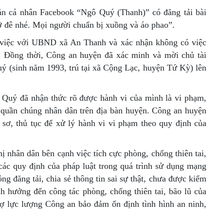
oản cá nhân Facebook “Ngô Quý (Thanh)” có đăng tải bài
ỡ đê nhé. Mọi người chuẩn bị xuồng và áo phao”.
việc với UBND xã An Thanh và xác nhận không có việc
n. Đồng thời, Công an huyện đã xác minh và mời chủ tài
 (sinh năm 1993, trú tại xã Cộng Lạc, huyện Tứ Kỳ) lên
 Quý đã nhận thức rõ được hành vi của mình là vi phạm,
 quần chúng nhân dân trên địa bàn huyện. Công an huyện
sơ, thủ tục để xử lý hành vi vi phạm theo quy định của
 nhân dân bên cạnh việc tích cực phòng, chống thiên tai,
các quy định của pháp luật trong quá trình sử dụng mạng
ng đăng tải, chia sẻ thông tin sai sự thật, chưa được kiểm
h hưởng đến công tác phòng, chống thiên tai, bão lũ của
rợ lực lượng Công an bảo đảm ổn định tình hình an ninh,