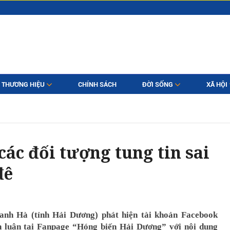
THƯƠNG HIỆU
CHÍNH SÁCH
ĐỜI SỐNG
XÃ HỘI
ác đối tượng tung tin sai
đê
anh Hà (tỉnh Hải Dương) phát hiện tài khoản Facebook
 luận tại Fanpage “Hóng biến Hải Dương” với nội dung