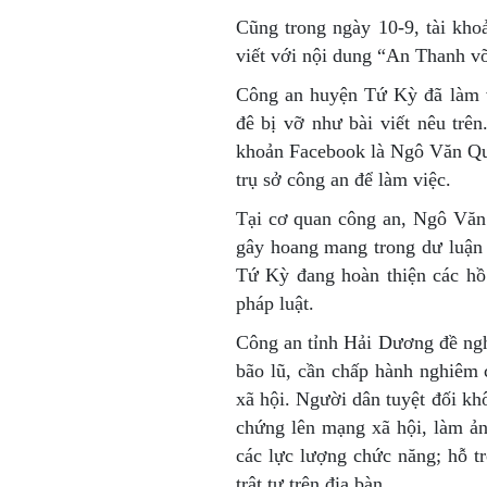
Cũng trong ngày 10-9, tài kh
viết với nội dung “An Thanh v
Công an huyện Tứ Kỳ đã làm 
đê bị vỡ như bài viết nêu trê
khoản Facebook là Ngô Văn Quý
trụ sở công an để làm việc.
Tại cơ quan công an, Ngô Văn
gây hoang mang trong dư luận
Tứ Kỳ đang hoàn thiện các hồ 
pháp luật.
Công an tỉnh Hải Dương đề nghị
bão lũ, cần chấp hành nghiêm 
xã hội. Người dân tuyệt đối khô
chứng lên mạng xã hội, làm ản
các lực lượng chức năng; hỗ t
trật tự trên địa bàn.