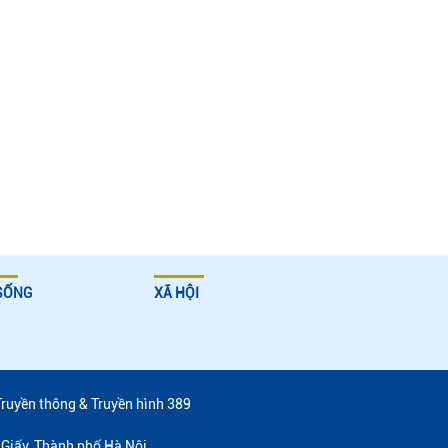
SỐNG
XÃ HỘI
Truyền thông & Truyền hình 389
Giấy, Thành phố Hà Nội.