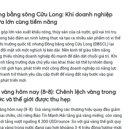
g bằng sông Cửu Long: Khi doanh nghiệp
a lớn cùng tiềm năng
góp lớn vào xuất khẩu nông, thủy sản của cả nước, giữ vai trò trụ
rong bảo đảm an ninh lương thực và tạo ra nhiều sản phẩm có vị thế
thị trường quốc tế, nhưng Đồng bằng sông Cửu Long (ĐBSCL) lại
đối mặt với một nghịch lý kéo dài: Nền kinh tế giàu tiềm năng
 thiếu những doanh nghiệp đủ mạnh để dẫn dắt chuỗi giá trị. Khi
nh tăng trưởng dựa chủ yếu vào khai thác lợi thế tự nhiên đang
tới giới hạn, phát triển một cộng đồng doanh nghiệp có năng lực
tranh trở thành yêu cầu cấp thiết để vùng đất này bước vào giai
phát triển mới.
 vàng hôm nay (8-8): Chênh lệch vàng trong
c và thế giới được thu hẹp
àng hôm nay (8-8): Giá vàng miếng các thương hiệu quay đầu giảm
hai chiều, chỉ riêng Bảo Tín Mạnh Hải tăng giá vàng miếng; còn vàng
iới tăng vượt ngưỡng 4.300 USD/ounce. So với giá vàng thế giới quy
giá vàng trong nước đang cao hơn khoảng 3-4 triệu đồng/lượng-mức