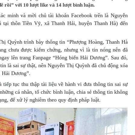
rồi” với 10 lượt like và 14 lượt bình luận.
ác minh và mời chủ tài khoản Facebook trên là Nguyễn
ú tại thôn Tiền Vỹ, xã Thanh Hải, huyện Thanh Hà) đến
Thị Quỳnh trình bày thông tin “Phượng Hoàng, Thanh Hà
mạng chưa được kiểm chứng, nhưng vì là tin nóng nên đã
ngay lên trang Fanpage “Hóng biến Hải Dương”. Sau đó,
tin là sai sự thật, nên Nguyễn Thị Quỳnh đã chủ động xóa
ến Hải Dương”.
iếp tục thu thập tài liệu về hành vi đưa thông tin sai sự
hững cá nhân, tổ chức bình luận, chia sẻ thông tin không
ạng, để xử lý nghiêm theo quy định pháp luật.