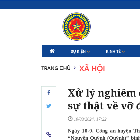
SỰ KIỆN
KINH TẾ
XÃ HỘI
TRANG CHỦ
Xử lý nghiêm c
sự thật về vỡ 
10/09/2024, 17:22
Ngày 10-9, Công an huyện Th
“Nguyễn Quỳnh (Quỳnh)” bình