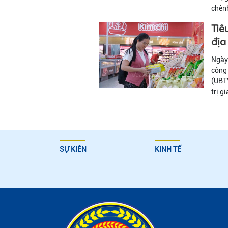
chênh
Tiê
địa
Ngày 
công 
(UBTV
trị g
SỰ KIÊN
KINH TẾ