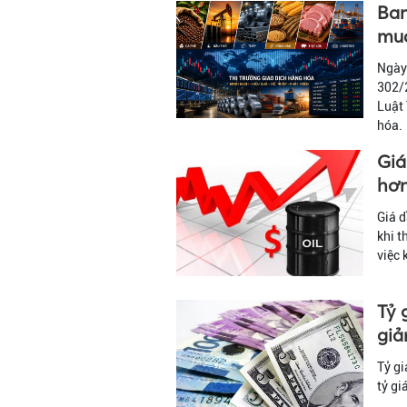
Ban
mua
Ngày
302/2
Luật
hóa.
Giá
hơn
Giá d
khi t
việc 
Tỷ 
gi
Tỷ g
tỷ gi