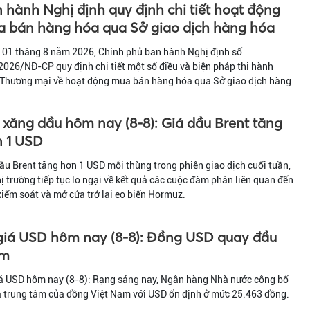
 hành Nghị định quy định chi tiết hoạt động
 bán hàng hóa qua Sở giao dịch hàng hóa
 01 tháng 8 năm 2026, Chính phủ ban hành Nghị định số
026/NĐ-CP quy định chi tiết một số điều và biện pháp thi hành
 Thương mại về hoạt động mua bán hàng hóa qua Sở giao dịch hàng
 xăng dầu hôm nay (8-8): Giá dầu Brent tăng
 1 USD
ầu Brent tăng hơn 1 USD mỗi thùng trong phiên giao dịch cuối tuần,
hị trường tiếp tục lo ngại về kết quả các cuộc đàm phán liên quan đến
kiểm soát và mở cửa trở lại eo biển Hormuz.
giá USD hôm nay (8-8): Đồng USD quay đầu
ảm
iá USD hôm nay (8-8): Rạng sáng nay, Ngân hàng Nhà nước công bố
á trung tâm của đồng Việt Nam với USD ổn định ở mức 25.463 đồng.