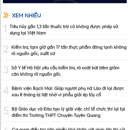
XEM NHIỀU
1
Tiêu hủy gần 1,3 tấn thuốc trừ cỏ không được phép sử
dụng tại Việt Nam
2
Kiểm tra, tạm giữ gần 17 tấn thực phẩm đông lạnh không
rõ nguồn gốc, xuất xứ
3
Sở Y tế Hà Nội yêu cầu kiểm tra, rà soát bút tiêm giảm
cân không rõ nguồn gốc
4
Bệnh viện Bạch Mai: Giúp người phụ nữ Lào đi lại được
sau 8 tháng bị liệt nhờ vi phẫu giải ép tủy cổ
5
Bộ Giáo dục và Đào tạo lý giải việc chỉ tổ chức thi lại tại
điểm thi Trường THPT Chuyên Tuyên Quang
Cơ quan điều tra gặp nhiều khó khăn với gian lận thi cử