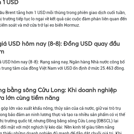
 1 USD
ầu Brent tăng hơn 1 USD mỗi thùng trong phiên giao dịch cuối tuần,
hị trường tiếp tục lo ngại về kết quả các cuộc đàm phán liên quan đến
kiểm soát và mở cửa trở lại eo biển Hormuz.
giá USD hôm nay (8-8): Đồng USD quay đầu
ảm
iá USD hôm nay (8-8): Rạng sáng nay, Ngân hàng Nhà nước công bố
á trung tâm của đồng Việt Nam với USD ổn định ở mức 25.463 đồng.
g bằng sông Cửu Long: Khi doanh nghiệp
a lớn cùng tiềm năng
góp lớn vào xuất khẩu nông, thủy sản của cả nước, giữ vai trò trụ
rong bảo đảm an ninh lương thực và tạo ra nhiều sản phẩm có vị thế
thị trường quốc tế, nhưng Đồng bằng sông Cửu Long (ĐBSCL) lại
đối mặt với một nghịch lý kéo dài: Nền kinh tế giàu tiềm năng
 thiếu những doanh nghiệp đủ mạnh để dẫn dắt chuỗi giá trị. Khi