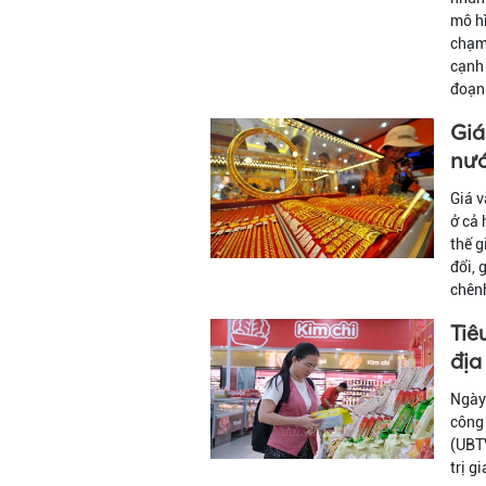
mô hì
chạm 
cạnh 
đoạn 
Giá
nướ
Giá v
ở cả 
thế g
đổi, 
chênh
Tiê
địa
Ngày 
công 
(UBTV
trị g