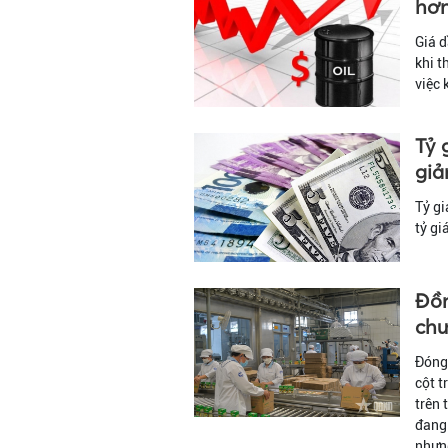
hơn
Giá d
khi t
việc 
Tỷ 
gi
Tỷ g
tỷ gi
Đồn
chư
Đóng 
cột t
trên 
đang 
nhưng