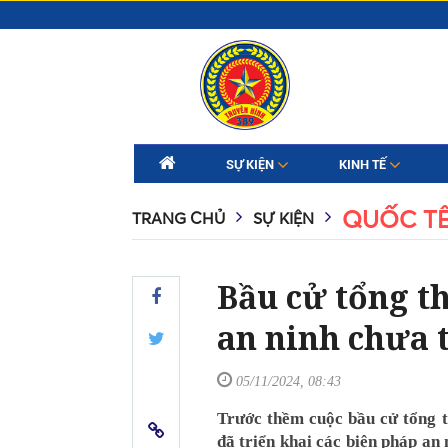
SỰ KIỆN
KINH TẾ
QUỐC T
TRANG CHỦ
SỰ KIỆN
Bầu cử tổng t
an ninh chưa 
05/11/2024, 08:43
Trước thềm cuộc bầu cử tổng t
đã triển khai các biện pháp an 