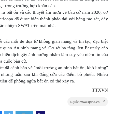
uật trong trường hợp khẩn cấp.
y ra bất ổn và các thuyết âm mưu về bầu cử năm 2020, cơ
ricopa đã được biến thành pháo đài với hàng rào sắt, dây
i đặc nhiệm SWAT trên mái nhà.
 các mối đe dọa từ không gian mạng và tin tặc, đặc biệt
ơ quan An ninh mạng và Cơ sở hạ tầng Jen Easterly cáo
c chiến dịch gây ảnh hưởng nhằm làm suy yếu niềm tin của
a cuộc bầu cử.
ức đã cảnh báo về "môi trường an ninh bất ổn, khó lường"
à những tuần sau khi đóng cửa các điểm bỏ phiếu. Nhiều
tiền để phòng ngừa bất ổn có thể xảy ra.
TTXVN
Nguồn
www.qdnd.vn