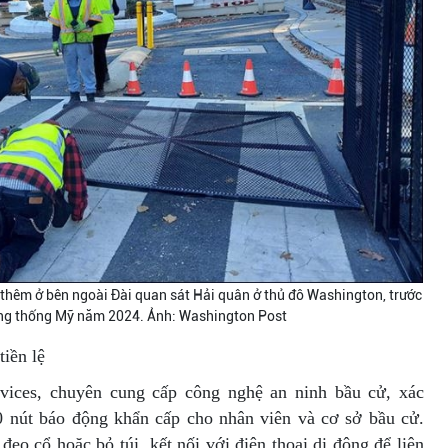
 thêm ở bên ngoài Đài quan sát Hải quân ở thủ đô Washington, trước
ng thống Mỹ năm 2024. Ảnh: Washington Post
iền lệ
vices, chuyên cung cấp công nghệ an ninh bầu cử, xác
0 nút báo động khẩn cấp cho nhân viên và cơ sở bầu cử.
eo cổ hoặc bỏ túi, kết nối với điện thoại di động để liên