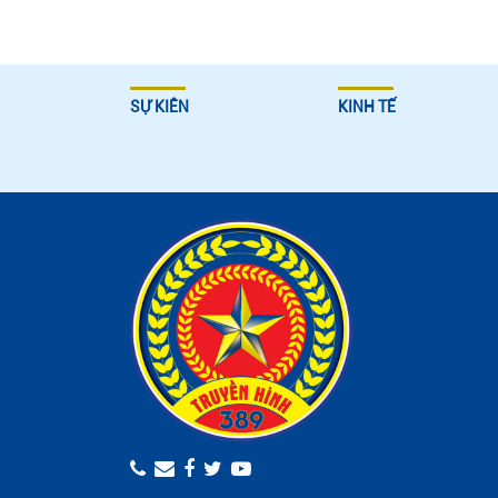
SỰ KIÊN
KINH TẾ