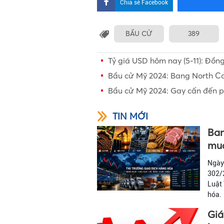
Chia sẻ Facebook
BẦU CỬ
389
Tỷ giá USD hôm nay (5-11): Đồ
Bầu cử Mỹ 2024: Bang North Caro
Bầu cử Mỹ 2024: Gay cấn đến p
TIN MỚI
Ban
mua
Ngày
302/2
Luật
hóa.
Giá