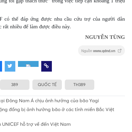
ng tôi gặp thách thức” trong việc tiếp cận khoảng 1 triệu
 có thể đáp ứng được nhu cầu cứu trợ của người dân
 rất nhiều để làm được điều này.
NGUYỄN TÙNG
Nguồn
www.qdnd.vn
389
QUỐC TẾ
TH389
 tại Đông Nam Á chịu ảnh hưởng của bão Yagi
ộng đồng bị ảnh hưởng bão ở các tỉnh miền Bắc Việt
à UNICEF hỗ trợ về đến Việt Nam