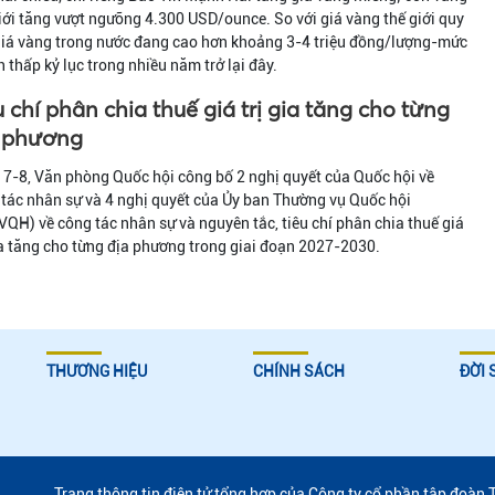
iới tăng vượt ngưỡng 4.300 USD/ounce. So với giá vàng thế giới quy
giá vàng trong nước đang cao hơn khoảng 3-4 triệu đồng/lượng-mức
 thấp kỷ lục trong nhiều năm trở lại đây.
u chí phân chia thuế giá trị gia tăng cho từng
 phương
7-8, Văn phòng Quốc hội công bố 2 nghị quyết của Quốc hội về
tác nhân sự và 4 nghị quyết của Ủy ban Thường vụ Quốc hội
QH) về công tác nhân sự và nguyên tắc, tiêu chí phân chia thuế giá
ia tăng cho từng địa phương trong giai đoạn 2027-2030.
THƯƠNG HIỆU
CHÍNH SÁCH
ĐỜI 
Trang thông tin điện tử tổng hợp của Công ty cổ phần tập đoàn 