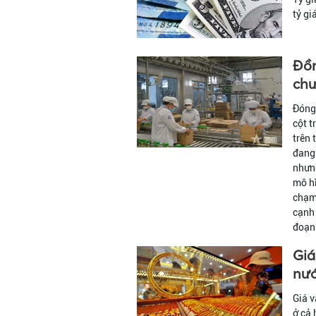
tỷ gi
Đồn
chư
Đóng 
cột t
trên 
đang 
nhưng
mô hì
chạm 
cạnh 
đoạn 
Giá
nướ
Giá v
ở cả 