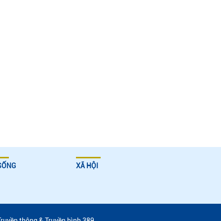
SỐNG
XÃ HỘI
Truyền thông & Truyền hình 389