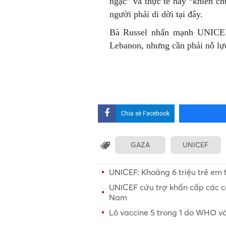
ngạc” và thực tế này “khiến chú
người phải di dời tại đây.
Bà Russel nhấn mạnh UNICEF
Lebanon, nhưng cần phải nỗ lực
Chia sẻ Facebook
GAZA
UNICEF
UNICEF: Khoảng 6 triệu trẻ em
UNICEF cứu trợ khẩn cấp các c
Nam
Lô vaccine 5 trong 1 do WHO v