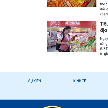
thế g
đổi, 
chênh
Tiê
địa
Ngày 
công 
(UBTV
trị g
SỰ KIÊN
KINH TẾ