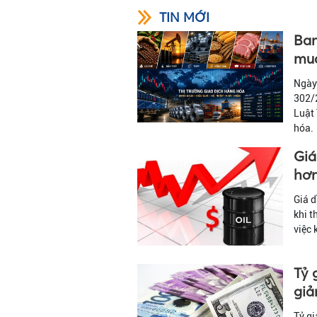
TIN MỚI
Ban
mua
Ngày
302/2
Luật
hóa.
Giá
hơn
Giá d
khi t
việc 
Tỷ 
gi
Tỷ g