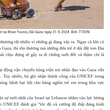
c tại Khan Younis, Dải Gaza, ngày 31-5-2024. Ảnh: TTXVN
 thương rất nhiều vì những gì đang xảy ra. Ngay cả khi có
 Gaza, thì tổn thương mà những đứa trẻ ở dải đất ven Địa
hải chịu đựng sẽ gây ra di chứng suốt đời và thậm chí là
t động vận chuyển hàng viện trợ nhân đạo vào Gaza vẫn
”. Tuy nhiên, bà ghi nhận thành công của UNICEF trong
phòng bệnh bại liệt cho hàng nghìn trẻ em trong khu vực
ân sự mới nhất của Israel tại Lebanon nhằm vào lực lượng
h UNICEF đánh giá “tốc độ và cường độ thật đáng kinh