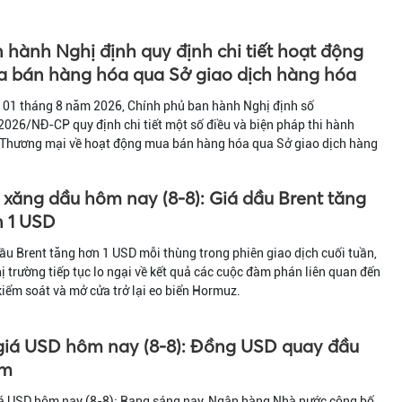
 hành Nghị định quy định chi tiết hoạt động
 bán hàng hóa qua Sở giao dịch hàng hóa
 01 tháng 8 năm 2026, Chính phủ ban hành Nghị định số
026/NĐ-CP quy định chi tiết một số điều và biện pháp thi hành
 Thương mại về hoạt động mua bán hàng hóa qua Sở giao dịch hàng
 xăng dầu hôm nay (8-8): Giá dầu Brent tăng
 1 USD
ầu Brent tăng hơn 1 USD mỗi thùng trong phiên giao dịch cuối tuần,
hị trường tiếp tục lo ngại về kết quả các cuộc đàm phán liên quan đến
kiểm soát và mở cửa trở lại eo biển Hormuz.
giá USD hôm nay (8-8): Đồng USD quay đầu
ảm
iá USD hôm nay (8-8): Rạng sáng nay, Ngân hàng Nhà nước công bố