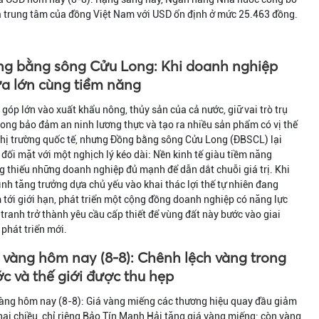
á trung tâm của đồng Việt Nam với USD ổn định ở mức 25.463 đồng.
g bằng sông Cửu Long: Khi doanh nghiệp
a lớn cùng tiềm năng
góp lớn vào xuất khẩu nông, thủy sản của cả nước, giữ vai trò trụ
rong bảo đảm an ninh lương thực và tạo ra nhiều sản phẩm có vị thế
thị trường quốc tế, nhưng Đồng bằng sông Cửu Long (ĐBSCL) lại
đối mặt với một nghịch lý kéo dài: Nền kinh tế giàu tiềm năng
 thiếu những doanh nghiệp đủ mạnh để dẫn dắt chuỗi giá trị. Khi
nh tăng trưởng dựa chủ yếu vào khai thác lợi thế tự nhiên đang
tới giới hạn, phát triển một cộng đồng doanh nghiệp có năng lực
tranh trở thành yêu cầu cấp thiết để vùng đất này bước vào giai
phát triển mới.
 vàng hôm nay (8-8): Chênh lệch vàng trong
c và thế giới được thu hẹp
àng hôm nay (8-8): Giá vàng miếng các thương hiệu quay đầu giảm
hai chiều, chỉ riêng Bảo Tín Mạnh Hải tăng giá vàng miếng; còn vàng