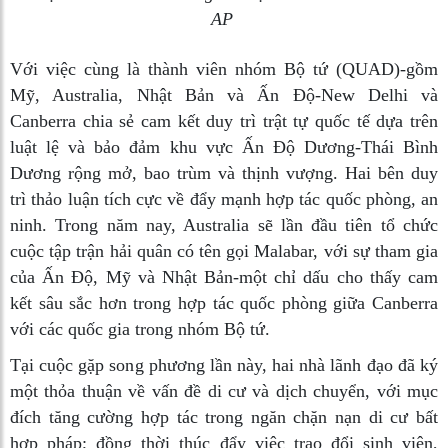
AP
Với việc cùng là thành viên nhóm Bộ tứ (QUAD)-gồm
Mỹ, Australia, Nhật Bản và Ấn Độ-New Delhi và
Canberra chia sẻ cam kết duy trì trật tự quốc tế dựa trên
luật lệ và bảo đảm khu vực Ấn Ðộ Dương-Thái Bình
Dương rộng mở, bao trùm và thịnh vượng. Hai bên duy
trì thảo luận tích cực về đẩy mạnh hợp tác quốc phòng, an
ninh. Trong năm nay, Australia sẽ lần đầu tiên tổ chức
cuộc tập trận hải quân có tên gọi Malabar, với sự tham gia
của Ấn Độ, Mỹ và Nhật Bản-một chỉ dấu cho thấy cam
kết sâu sắc hơn trong hợp tác quốc phòng giữa Canberra
với các quốc gia trong nhóm Bộ tứ.
Tại cuộc gặp song phương lần này, hai nhà lãnh đạo đã ký
một thỏa thuận về vấn đề di cư và dịch chuyển, với mục
đích tăng cường hợp tác trong ngăn chặn nạn di cư bất
hợp pháp; đồng thời thúc đẩy việc trao đổi sinh viên,