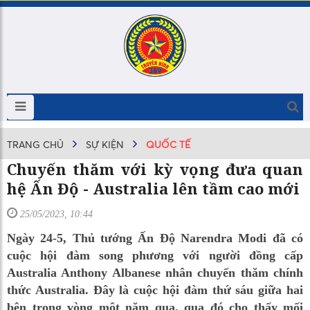
TRANG CHỦ
SỰ KIỆN
QUỐC TẾ
Chuyến thăm với kỳ vọng đưa quan
hệ Ấn Độ - Australia lên tầm cao mới
25/05/2023, 10:44
Ngày 24-5, Thủ tướng Ấn Độ Narendra Modi đã có
cuộc hội đàm song phương với người đồng cấp
Australia Anthony Albanese nhân chuyến thăm chính
thức Australia. Đây là cuộc hội đàm thứ sáu giữa hai
bên trong vòng một năm qua, qua đó cho thấy mối