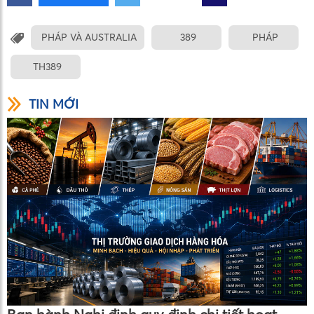
PHÁP VÀ AUSTRALIA
389
PHÁP
TH389
TIN MỚI