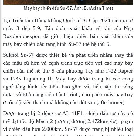
Máy bay chiến đấu Su-57. Ảnh: EurAsian Times
Tại Triển lãm Hàng không Quốc tế Ai Cập 2024 diễn ra từ
ngày 3 đến 5-9, Tập đoàn xuất khẩu vũ khí của Nga
Rosoboronexport đã giới thiệu phiên bản xuất khẩu của
máy bay chiến đấu tàng hình Su-57 thế hệ thứ 5.
Sukhoi Su-57 được thiết kế và phát triển nhằm thay thế
các mẫu cũ hơn và cạnh tranh trực tiếp với các máy bay
chiến đấu thế hệ thứ 5 của phương Tây như F-22 Raptor
và F-35 Lightning II. Máy bay được trang bị các công
nghệ tàng hình tiên tiến, bao gồm vật liệu hấp thụ sóng
radar và khả năng siêu hành trình, cho phép máy bay bay
ở tốc độ siêu thanh mà không cần đốt sau (afterburner).
Được trang bị 2 động cơ AL-41F1, chiến đấu cơ này có
thể đạt tốc độ Mach 2 (tương đương 2.472km/giờ), phạm
vi chiến đấu hơn 2.000km. Su-57 được trang bị nhiều loại