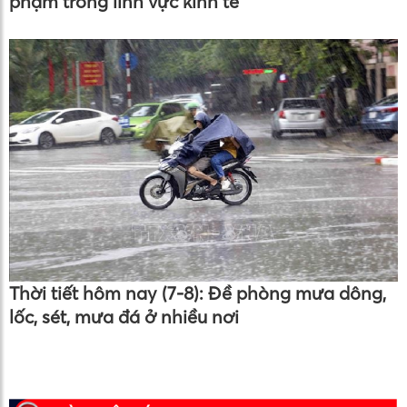
phạm trong lĩnh vực kinh tế
Thời tiết hôm nay (7-8): Đề phòng mưa dông,
lốc, sét, mưa đá ở nhiều nơi