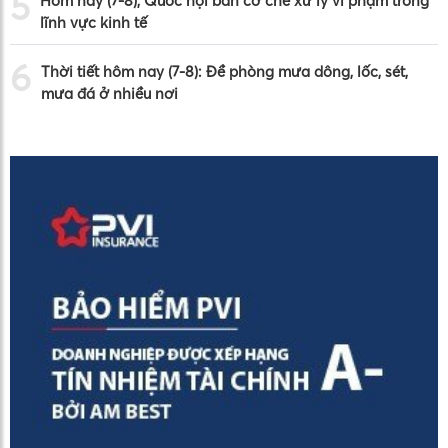
5
Hôm nay (7-8), Quốc hội bàn cơ chế xử lý vi phạm trong
lĩnh vực kinh tế
6
Thời tiết hôm nay (7-8): Đề phòng mưa dông, lốc, sét,
mưa đá ở nhiều nơi