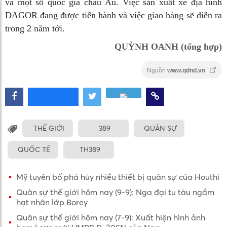
và một số quốc gia châu Âu. Việc sản xuất xe địa hình
DAGOR đang được tiến hành và việc giao hàng sẽ diễn ra
trong 2 năm tới.
QUỲNH OANH (tổng hợp)
Nguồn
www.qdnd.vn
THẾ GIỚI
389
QUÂN SỰ
QUỐC TẾ
TH389
Mỹ tuyên bố phá hủy nhiều thiết bị quân sự của Houthi
Quân sự thế giới hôm nay (9-9): Nga đại tu tàu ngầm
hạt nhân lớp Borey
Quân sự thế giới hôm nay (7-9): Xuất hiện hình ảnh