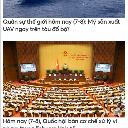
Quân sự thế giới hôm nay (7-8): Mỹ sản xuất
UAV ngay trên tàu đổ bộ?
Hôm nay (7-8), Quốc hội bàn cơ chế xử lý vi