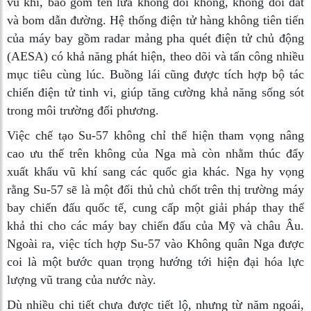
vũ khí, bao gồm tên lửa không đối không, không đối đất
và bom dẫn đường. Hệ thống điện tử hàng không tiên tiến
của máy bay gồm radar mảng pha quét điện tử chủ động
(AESA) có khả năng phát hiện, theo dõi và tấn công nhiều
mục tiêu cùng lúc. Buồng lái cũng được tích hợp bộ tác
chiến điện tử tinh vi, giúp tăng cường khả năng sống sót
trong môi trường đối phương.
Việc chế tạo Su-57 không chỉ thể hiện tham vọng nâng
cao ưu thế trên không của Nga mà còn nhằm thúc đẩy
xuất khẩu vũ khí sang các quốc gia khác. Nga hy vọng
rằng Su-57 sẽ là một đối thủ chủ chốt trên thị trường máy
bay chiến đấu quốc tế, cung cấp một giải pháp thay thế
khả thi cho các máy bay chiến đấu của Mỹ và châu Âu.
Ngoài ra, việc tích hợp Su-57 vào Không quân Nga được
coi là một bước quan trọng hướng tới hiện đại hóa lực
lượng vũ trang của nước này.
Dù nhiều chi tiết chưa được tiết lộ, nhưng từ năm ngoái,