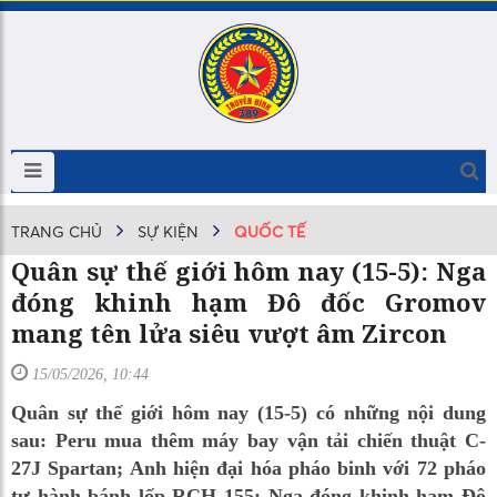
TRANG CHỦ
SỰ KIỆN
QUỐC TẾ
Quân sự thế giới hôm nay (15-5): Nga
đóng khinh hạm Đô đốc Gromov
mang tên lửa siêu vượt âm Zircon
15/05/2026, 10:44
Quân sự thế giới hôm nay (15-5) có những nội dung
sau: Peru mua thêm máy bay vận tải chiến thuật C-
27J Spartan; Anh hiện đại hóa pháo binh với 72 pháo
tự hành bánh lốp RCH 155; Nga đóng khinh hạm Đô