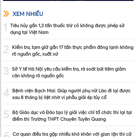
XEM NHIỀU
1
Tiêu hủy gần 1,3 tấn thuốc trừ cỏ không được phép sử
dụng tại Việt Nam
2
Kiểm tra, tạm giữ gần 17 tấn thực phẩm đông lạnh không
rõ nguồn gốc, xuất xứ
3
Sở Y tế Hà Nội yêu cầu kiểm tra, rà soát bút tiêm giảm
cân không rõ nguồn gốc
4
Bệnh viện Bạch Mai: Giúp người phụ nữ Lào đi lại được
sau 8 tháng bị liệt nhờ vi phẫu giải ép tủy cổ
5
Bộ Giáo dục và Đào tạo lý giải việc chỉ tổ chức thi lại tại
điểm thi Trường THPT Chuyên Tuyên Quang
6
Cơ quan điều tra gặp nhiều khó khăn với gian lận thi cử