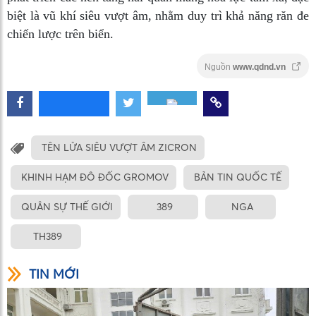
biệt là vũ khí siêu vượt âm, nhằm duy trì khả năng răn đe
chiến lược trên biển.
Nguồn
www.qdnd.vn
TÊN LỬA SIÊU VƯỢT ÂM ZICRON
KHINH HẠM ĐÔ ĐỐC GROMOV
BẢN TIN QUỐC TẾ
QUÂN SỰ THẾ GIỚI
389
NGA
TH389
TIN MỚI