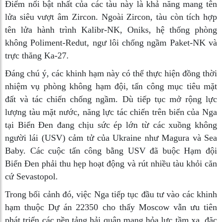
Điểm nổi bật nhất của các tàu này là khả năng mang tên
lửa siêu vượt âm Zircon. Ngoài Zircon, tàu còn tích hợp
tên lửa hành trình Kalibr-NK, Oniks, hệ thống phòng
không Poliment-Redut, ngư lôi chống ngầm Paket-NK và
trực thăng Ka-27.
Đáng chú ý, các khinh hạm này có thể thực hiện đồng thời
nhiệm vụ phòng không hạm đội, tấn công mục tiêu mặt
đất và tác chiến chống ngầm. Dù tiếp tục mở rộng lực
lượng tàu mặt nước, năng lực tác chiến trên biển của Nga
tại Biển Đen đang chịu sức ép lớn từ các xuồng không
người lái (USV) cảm tử của Ukraine như Magura và Sea
Baby. Các cuộc tấn công bằng USV đã buộc Hạm đội
Biển Đen phải thu hẹp hoạt động và rút nhiều tàu khỏi căn
cứ Sevastopol.
Trong bối cảnh đó, việc Nga tiếp tục đầu tư vào các khinh
hạm thuộc Dự án 22350 cho thấy Moscow vẫn ưu tiên
phát triển các nền tảng hải quân mang hỏa lực tầm xa, đặc