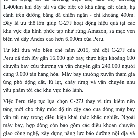
1.400km khi đầy tải và đặc biệt có khả năng cất cánh, hạ
cánh trên đường băng dã chiến ngắn - chỉ khoảng 400m.
Đây là ưu thế lớn giúp C-27J hoạt động hiệu quả tại các
khu vực địa hình phức tạp như rừng Amazon, sa mạc ven
biển và dãy Andes cao hơn 6.000m của Peru.
Từ khi đưa vào biên chế năm 2015, phi đội C-27J của
Peru đã tích lũy gần 16.000 giờ bay, thực hiện khoảng 600
chuyến bay cứu thương và vận chuyển gần 240.000 người
cùng 9.000 tấn hàng hóa. Máy bay thường xuyên tham gia
ứng phó động đất, lũ lụt, cháy rừng và vận chuyển nhu
yếu phẩm tới các khu vực hẻo lánh.
Việc Peru tiếp tục lựa chọn C-27J thay vì tìm kiếm nền
tảng mới cho thấy mức độ tin cậy cao của dòng máy bay
vận tải này trong điều kiện khai thác khắc nghiệt. Ngoài
máy bay, hợp đồng còn bao gồm các điều khoản chuyển
giao công nghệ, xây dựng năng lực bảo dưỡng nội địa và