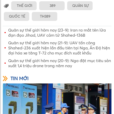
THẾ GIỚI
389
QUÂN SỰ
QUỐC TẾ
TH389
Quân sự thế giới hôm nay (23-9): Iran ra mắt tên lửa
đạn đạo Jihad, UAV cảm tử Shahed-136B
Quân sự thế giới hôm nay (21-9): UAV tấn công
Shahed-236 xuất hiện lần đầu tiên tại Nga, Ấn Độ hiện
đại hóa xe tăng T-72 cho mục đích xuất khẩu
Quân sự thế giới hôm nay (20-9): Nga đặt mục tiêu sản
xuất 1,4 triệu drone trong năm nay
TIN MỚI