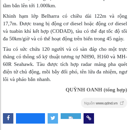
tầm bắn lên tới 1.000km.
Khinh hạm lớp Belharra có chiều dài 122m và rộng
17,7m. Được trang bị động cơ diesel hoặc động cơ diesel
và tuabin khí kết hợp (CODAD), tàu có thể đạt tốc độ tối
đa 50km/giờ và có thể hoạt động trên biển trong 45 ngày.
Tàu có sức chứa 120 người và có sàn đáp cho một trực
thăng có thông số kỹ thuật tương tự NH90, H160 và MH-
60R Seahawk. Tàu được tích hợp radar mảng pha quét
điện tử chủ động, mồi bẫy đối phó, tên lửa đa nhiệm, ngư
lôi và pháo bắn nhanh.
QUỲNH OANH (tổng hợp)
Nguồn
www.qdnd.vn