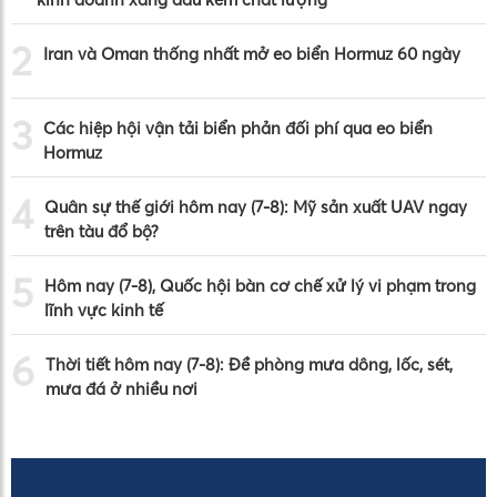
2
Iran và Oman thống nhất mở eo biển Hormuz 60 ngày
3
Các hiệp hội vận tải biển phản đối phí qua eo biển
Hormuz
4
Quân sự thế giới hôm nay (7-8): Mỹ sản xuất UAV ngay
trên tàu đổ bộ?
5
Hôm nay (7-8), Quốc hội bàn cơ chế xử lý vi phạm trong
lĩnh vực kinh tế
6
Thời tiết hôm nay (7-8): Đề phòng mưa dông, lốc, sét,
mưa đá ở nhiều nơi