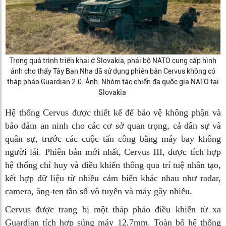
Trong quá trình triển khai ở Slovakia, phái bộ NATO cung cấp hình
ảnh cho thấy Tây Ban Nha đã sử dụng phiên bản Cervus không có
tháp pháo Guardian 2.0. Ảnh: Nhóm tác chiến đa quốc gia NATO tại
Slovakia
Hệ thống Cervus được thiết kế để bảo vệ không phận và
bảo đảm an ninh cho các cơ sở quan trọng, cả dân sự và
quân sự, trước các cuộc tấn công bằng máy bay không
người lái. Phiên bản mới nhất, Cervus III, được tích hợp
hệ thống chỉ huy và điều khiển thông qua trí tuệ nhân tạo,
kết hợp dữ liệu từ nhiều cảm biến khác nhau như radar,
camera, ăng-ten tần số vô tuyến và máy gây nhiễu.
Cervus được trang bị một tháp pháo điều khiển từ xa
Guardian tích hợp súng máy 12,7mm. Toàn bộ hệ thống