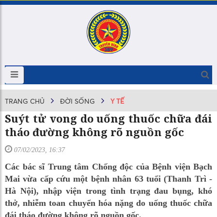
TRANG CHỦ
ĐỜI SỐNG
Y TẾ
Suýt tử vong do uống thuốc chữa đái
tháo đường không rõ nguồn gốc
07/02/2023, 16:37
Các bác sĩ Trung tâm Chống độc của Bệnh viện Bạch
Mai vừa cấp cứu một bệnh nhân 63 tuổi (Thanh Trì -
Hà Nội), nhập viện trong tình trạng đau bụng, khó
thở, nhiễm toan chuyển hóa nặng do uống thuốc chữa
đái tháo đường không rõ nguồn gốc.