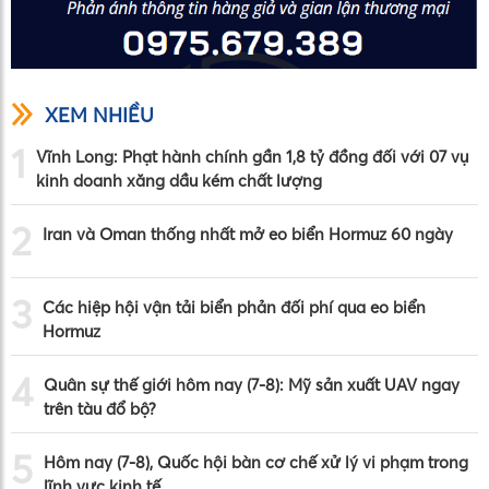
XEM NHIỀU
1
Vĩnh Long: Phạt hành chính gần 1,8 tỷ đồng đối với 07 vụ
kinh doanh xăng dầu kém chất lượng
2
Iran và Oman thống nhất mở eo biển Hormuz 60 ngày
3
Các hiệp hội vận tải biển phản đối phí qua eo biển
Hormuz
4
Quân sự thế giới hôm nay (7-8): Mỹ sản xuất UAV ngay
trên tàu đổ bộ?
5
Hôm nay (7-8), Quốc hội bàn cơ chế xử lý vi phạm trong
lĩnh vực kinh tế