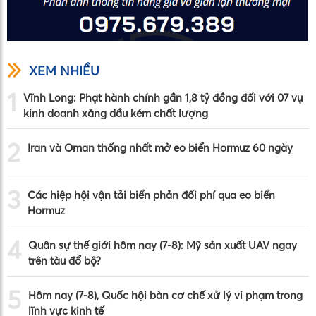
XEM NHIỀU
1
Vĩnh Long: Phạt hành chính gần 1,8 tỷ đồng đối với 07 vụ
kinh doanh xăng dầu kém chất lượng
2
Iran và Oman thống nhất mở eo biển Hormuz 60 ngày
3
Các hiệp hội vận tải biển phản đối phí qua eo biển
Hormuz
4
Quân sự thế giới hôm nay (7-8): Mỹ sản xuất UAV ngay
trên tàu đổ bộ?
5
Hôm nay (7-8), Quốc hội bàn cơ chế xử lý vi phạm trong
lĩnh vực kinh tế