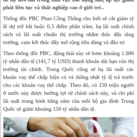
phát liên tục và thất nghiệp cao ở giới trẻ..
Thống đốc PBC Phan Công Thắng cho biết sẽ cắt giảm tỷ
lệ dự trữ bắt buộc 0,5 điểm phần trăm, hạ lãi suất chính
sách và lãi suất chuẩn thị trường nhằm thúc đẩy tăng
trưởng, cam kết thúc đẩy mở rộng tiêu dùng và đầu tư.
Theo thống đốc PBC, động thái này sẽ bơm khoảng 1.000
tỷ nhân dân tệ (141,7 tỷ USD) thanh khoản dài hạn vào thị
trường tài chính. Trung Quốc cũng sẽ hạ lãi suất các
khoản vay thế chấp hiện có và thống nhất tỷ lệ trả trước
cho các khoản vay thế chấp. Theo đó, có 150 triệu người
ở nước này được hưởng lợi từ chính sách này, và chi phí
lãi suất trung bình hằng năm của mỗi hộ gia đình Trung
Quốc sẽ giảm khoảng 150 tỷ nhân dân tệ.