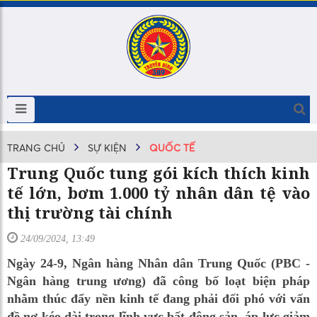
TRANG CHỦ
SỰ KIỆN
QUỐC TẾ
Trung Quốc tung gói kích thích kinh
tế lớn, bơm 1.000 tỷ nhân dân tệ vào
thị trường tài chính
24/09/2024, 13:49
Ngày 24-9, Ngân hàng Nhân dân Trung Quốc (PBC -
Ngân hàng trung ương) đã công bố loạt biện pháp
nhằm thúc đẩy nền kinh tế đang phải đối phó với vấn
đề nợ kéo dài trong lĩnh vực bất động sản, áp lực giảm