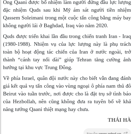
Ông Qaani được bổ nhiệm làm người đứng đầu lực lượng
đặc nhiệm Quds sau khi Mỹ ám sát người tiền nhiệm
Qassem Soleimani trong một cuộc tấn công bằng máy bay
không người lái ở Baghdad, Iraq vào năm 2020.
Quds được triển khai lần đầu trong chiến tranh Iran - Iraq
(1980-1988). Nhiệm vụ của lực lượng này là phụ trách
toàn bộ hoạt động tác chiến của Iran ở nước ngoài, trở
thành “cánh tay nối dài” giúp Tehran tăng cường ảnh
hưởng tại khu vực Trung Đông.
Về phía Israel, quân đội nước này cho biết vẫn đang đánh
giá kết quả vụ tấn công vào vùng ngoại ô phía nam thủ đô
Beirut vào tuần trước, nơi được cho là đặt trụ sở tình báo
của Hezbollah, nên cũng không đưa ra tuyên bố về khả
năng tướng Qaani thiệt mạng hay chưa.
THÁI HÀ