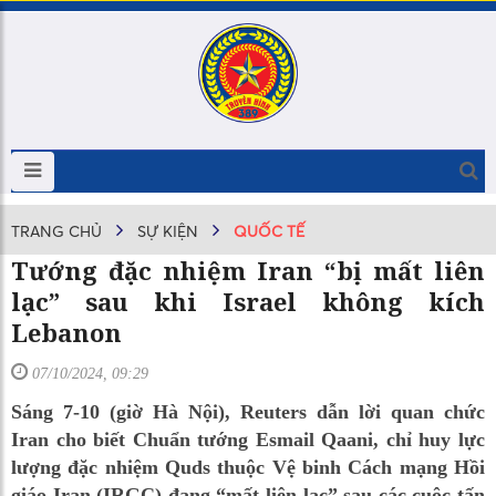
TRANG CHỦ
SỰ KIỆN
QUỐC TẾ
Tướng đặc nhiệm Iran “bị mất liên
lạc” sau khi Israel không kích
Lebanon
07/10/2024, 09:29
Sáng 7-10 (giờ Hà Nội), Reuters dẫn lời quan chức
Iran cho biết Chuẩn tướng Esmail Qaani, chỉ huy lực
lượng đặc nhiệm Quds thuộc Vệ binh Cách mạng Hồi
giáo Iran (IRGC) đang “mất liên lạc” sau các cuộc tấn