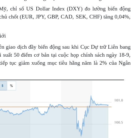
g Mỹ, chỉ số US Dollar Index (DXY) đo lường biến động
n chủ chốt (EUR, JPY, GBP, CAD, SEK, CHF) tăng 0,04%,
iới
n giao dịch đầy biến động sau khi Cục Dự trữ Liên bang
i suất 50 điểm cơ bản tại cuộc họp chính sách ngày 18-9,
ẽ tiếp tục giảm xuống mục tiêu hằng năm là 2% của Ngân