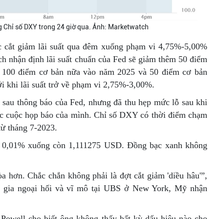
g Chỉ số DXY trong 24 giờ qua. Ảnh: Marketwatch
ệc cắt giảm lãi suất qua đêm xuống phạm vi 4,75%-5,00%
ch nhận định lãi suất chuẩn của Fed sẽ giảm thêm 50 điểm
, 100 điểm cơ bản nữa vào năm 2025 và 50 điểm cơ bản
i khi lãi suất trở về phạm vi 2,75%-3,00%.
au thông báo của Fed, nhưng đã thu hẹp mức lỗ sau khi
úc cuộc họp báo của mình. Chỉ số DXY có thời điểm chạm
từ tháng 7-2023.
 0,01% xuống còn 1,111275 USD. Đồng bạc xanh không
a hơn. Chắc chắn không phải là đợt cắt giảm 'diều hâu'”,
ược gia ngoại hối và vĩ mô tại UBS ở New York, Mỹ nhận
Powell cho biết ông không thấy bất kỳ dấu hiệu nào cho