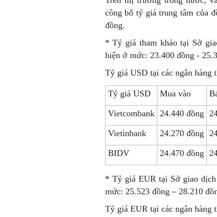
Trên thị trường trong nước, 
công bố tỷ giá trung tâm của
đồng.
* Tỷ giá tham khảo tại Sở gi
hiện ở mức: 23.400 đồng - 25.
Tỷ giá USD tại các ngân hàng 
Tỷ giá USD
Mua vào
Bá
Vietcombank
24.440 đồng
2
Vietinbank
24.270 đồng
2
BIDV
24.470 đồng
2
* Tỷ giá EUR tại Sở giao dịc
mức: 25.523 đồng – 28.210 đồ
Tỷ giá EUR tại các ngân hàng 