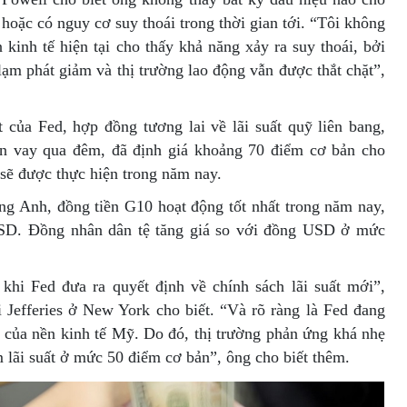
 hoặc có nguy cơ suy thoái trong thời gian tới. “Tôi không
 kinh tế hiện tại cho thấy khả năng xảy ra suy thoái, bởi
ạm phát giảm và thị trường lao động vẫn được thắt chặt”,
t của Fed, hợp đồng tương lai về lãi suất quỹ liên bang,
ản vay qua đêm, đã định giá khoảng 70 điểm cơ bản cho
 sẽ được thực hiện trong năm nay.
ng Anh, đồng tiền G10 hoạt động tốt nhất trong năm nay,
SD. Đồng nhân dân tệ tăng giá so với đồng USD ở mức
khi Fed đưa ra quyết định về chính sách lãi suất mới”,
 Jefferies ở New York cho biết. “Và rõ ràng là Fed đang
i của nền kinh tế Mỹ. Do đó, thị trường phản ứng khá nhẹ
m lãi suất ở mức 50 điểm cơ bản”, ông cho biết thêm.