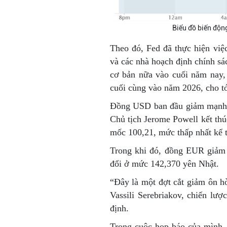
Biểu đồ biến độn
Theo đó, Fed đã thực hiện vi
và các nhà hoạch định chính sá
cơ bản nữa vào cuối năm nay
cuối cùng vào năm 2026, cho tớ
Đồng USD ban đầu giảm mạnh s
Chủ tịch Jerome Powell kết th
mốc 100,21, mức thấp nhất kể 
Trong khi đó, đồng EUR giảm
đổi ở mức 142,370 yên Nhật.
“Đây là một đợt cắt giảm ôn hò
Vassili Serebriakov, chiến l
định.
Trong cuộc họp báo của mình, 