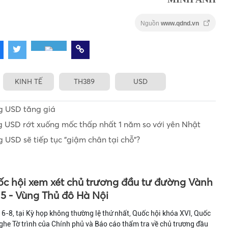
Nguồn
www.qdnd.vn
KINH TẾ
TH389
USD
ng USD tăng giá
g USD rớt xuống mốc thấp nhất 1 năm so với yên Nhật
 USD sẽ tiếp tục "giậm chân tại chỗ"?
c hội xem xét chủ trương đầu tư đường Vành
 5 - Vùng Thủ đô Hà Nội
6-8, tại Kỳ họp không thường lệ thứ nhất, Quốc hội khóa XVI, Quốc
ghe Tờ trình của Chính phủ và Báo cáo thẩm tra về chủ trương đầu