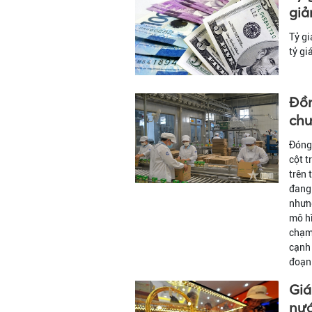
gi
Tỷ g
tỷ gi
Đồn
chư
Đóng 
cột t
trên 
đang 
nhưng
mô hì
chạm 
cạnh 
đoạn 
Giá
nướ