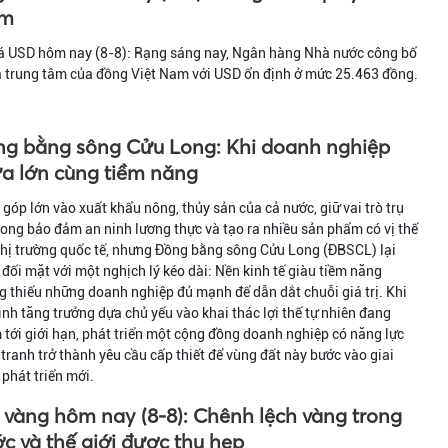
ảm
iá USD hôm nay (8-8): Rạng sáng nay, Ngân hàng Nhà nước công bố
á trung tâm của đồng Việt Nam với USD ổn định ở mức 25.463 đồng.
g bằng sông Cửu Long: Khi doanh nghiệp
a lớn cùng tiềm năng
góp lớn vào xuất khẩu nông, thủy sản của cả nước, giữ vai trò trụ
rong bảo đảm an ninh lương thực và tạo ra nhiều sản phẩm có vị thế
thị trường quốc tế, nhưng Đồng bằng sông Cửu Long (ĐBSCL) lại
đối mặt với một nghịch lý kéo dài: Nền kinh tế giàu tiềm năng
 thiếu những doanh nghiệp đủ mạnh để dẫn dắt chuỗi giá trị. Khi
nh tăng trưởng dựa chủ yếu vào khai thác lợi thế tự nhiên đang
tới giới hạn, phát triển một cộng đồng doanh nghiệp có năng lực
tranh trở thành yêu cầu cấp thiết để vùng đất này bước vào giai
phát triển mới.
 vàng hôm nay (8-8): Chênh lệch vàng trong
c và thế giới được thu hẹp