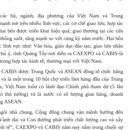
 các bộ, ngành, địa phương của Việt Nam và Trung
mạnh mẽ trên nhiều lĩnh vực; các cơ chế giao lưu, hợp tác
hai bên được triển khai hiệu quả; giao thương tại các cửa
 thông suốt, tăng mạnh so với cùng kỳ năm trước. Hai bên
c lĩnh vực như: Văn hóa, giáo dục-đào tạo, giao lưu nhân
g chú ý, tỉnh Quảng Tây-nơi diễn ra CAEXPO và CABIS-là
rong hợp tác kinh tế, thương mại với Việt Nam.
 CABIS được Trung Quốc và ASEAN đồng tổ chức hằng
à là một trong 10 hội chợ triển lãm hàng đầu của Trung
a, Việt Nam luôn có lãnh đạo Chính phủ tham dự (5 lần
ó thủ tướng) và là nước có số lượng gian hàng, doanh
ong ASEAN.
ngôi nhà chung, Cộng đồng chung vận mệnh hướng đến
Vành đai và Con đường phát triển chất lượng cao và xây
kinh tế”, CAEXPO và CABIS năm nay nằm trong chuỗi sự