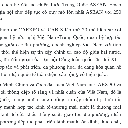
ập quan hệ đối tác chiến lược Trung Quốc-ASEAN. Đoàn
ia hội chợ tiếp tục có quy mô lớn nhất ASEAN với 250
².
hính dự CAEXPO và CABIS lần thứ 20 thể hiện sự coi
 quan hệ hữu nghị Việt Nam-Trung Quốc, quan hệ hợp tác
 giữa các địa phương, doanh nghiệp Việt Nam với tỉnh
hời thể hiện sự tin cậy chính trị cao độ giữa hai nước.
lối đối ngoại của Đại hội Đảng toàn quốc lần thứ XIII:
hợp tác và phát triển, đa phương hóa, đa dạng hóa quan hệ
 hội nhập quốc tế toàn diện, sâu rộng, có hiệu quả...
m Minh Chính và đoàn đại biểu Việt Nam tại CAEXPO và
ải thông điệp rõ ràng và nhất quán của Việt Nam, đó là
Quốc; mong muốn tăng cường tin cậy chính trị, hợp tác
y mạnh hợp tác kinh tế-thương mại, nhất là thương mại
 kinh tế cửa khẩu thông suốt, giao lưu địa phương, nhân
phương tiếp tục phát triển lành mạnh, ổn định, thực chất,