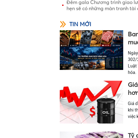
Đêm gala Chương trình giao lư
hẹn sẽ có những màn tranh tài
TIN MỚI
Ban
mua
Ngày
302/2
Luật
hóa.
Giá
hơn
Giá d
khi t
việc 
Tỷ 