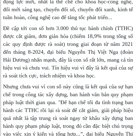
động lực mới, nhất là thể chế cho khoa học-công nghệ,
đổi mới sáng tạo, chuyển đổi số, chuyển đổi xanh, kinh tế
tuần hoàn, công nghệ cao để tăng tốc phát triển...
Đề cập tới con số hơn 3.000 thủ tục hành chính (TTHC)
được cắt giảm, đơn giản hóa (chiếm 18,9% trong tổng số
các quy định được rà soát) trong giai đoạn từ năm 2021
đến tháng 8-2024, đại biểu Nguyễn Thị Việt Nga (đoàn
Hải Dương) nhấn mạnh, đây là con số rất lớn, mang cả tín
hiệu vui và chưa vui. Tín hiệu vui vì đây là kết quả của sự
rà soát tích cực, trách nhiệm và khoa học.
Nhưng chưa vui vì con số này cũng là kết quả của sự hạn
chế trong công tác xây dựng, ban hành văn bản quy phạm
pháp luật thời gian qua. "Để hạn chế tối đa tình trạng ban
hành các TTHC rồi lại rà soát để cắt giảm, giải pháp hiệu
quả nhất là tập trung rà soát ngay từ khâu xây dựng ban
hành quy phạm pháp luật, trong đó cần đặc biệt chú trọng
vào việc xin ý kiến và tổng hợp...”, đại biểu Nguyễn Thị