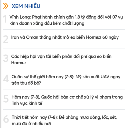
XEM NHIỀU
1
Vĩnh Long: Phạt hành chính gần 1,8 tỷ đồng đối với 07 vụ
kinh doanh xăng dầu kém chất lượng
2
Iran và Oman thống nhất mở eo biển Hormuz 60 ngày
3
Các hiệp hội vận tải biển phản đối phí qua eo biển
Hormuz
4
Quân sự thế giới hôm nay (7-8): Mỹ sản xuất UAV ngay
trên tàu đổ bộ?
5
Hôm nay (7-8), Quốc hội bàn cơ chế xử lý vi phạm trong
lĩnh vực kinh tế
6
Thời tiết hôm nay (7-8): Đề phòng mưa dông, lốc, sét,
mưa đá ở nhiều nơi