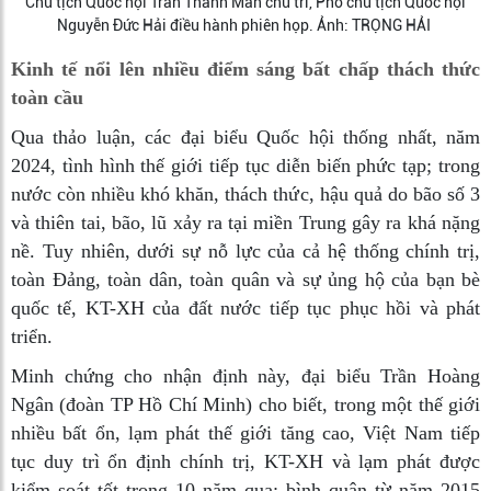
Chủ tịch Quốc hội Trần Thanh Mẫn chủ trì, Phó chủ tịch Quốc hội
Nguyễn Đức Hải điều hành phiên họp. Ảnh: TRỌNG HẢI
Kinh tế nổi lên nhiều điểm sáng bất chấp thách thức
toàn cầu
Qua thảo luận, các đại biểu Quốc hội thống nhất, năm
2024, tình hình thế giới tiếp tục diễn biến phức tạp; trong
nước còn nhiều khó khăn, thách thức, hậu quả do bão số 3
và thiên tai, bão, lũ xảy ra tại miền Trung gây ra khá nặng
nề. Tuy nhiên, dưới sự nỗ lực của cả hệ thống chính trị,
toàn Đảng, toàn dân, toàn quân và sự ủng hộ của bạn bè
quốc tế, KT-XH của đất nước tiếp tục phục hồi và phát
triển.
Minh chứng cho nhận định này, đại biểu Trần Hoàng
Ngân (đoàn TP Hồ Chí Minh) cho biết, trong một thế giới
nhiều bất ổn, lạm phát thế giới tăng cao, Việt Nam tiếp
tục duy trì ổn định chính trị, KT-XH và lạm phát được
kiểm soát tốt trong 10 năm qua; bình quân từ năm 2015