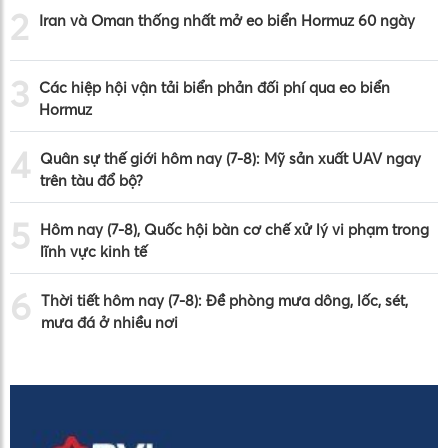
2
Iran và Oman thống nhất mở eo biển Hormuz 60 ngày
3
Các hiệp hội vận tải biển phản đối phí qua eo biển
Hormuz
4
Quân sự thế giới hôm nay (7-8): Mỹ sản xuất UAV ngay
trên tàu đổ bộ?
5
Hôm nay (7-8), Quốc hội bàn cơ chế xử lý vi phạm trong
lĩnh vực kinh tế
6
Thời tiết hôm nay (7-8): Đề phòng mưa dông, lốc, sét,
mưa đá ở nhiều nơi